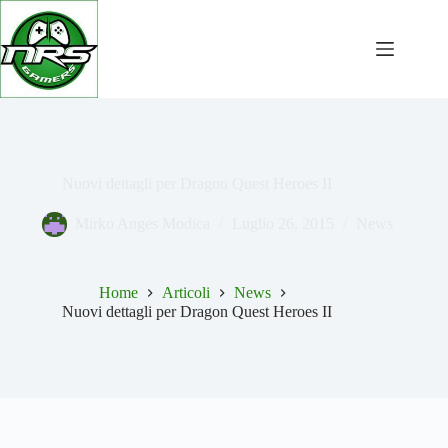
Salta
al
contenuto
Nuovi dettagli per Dragon Quest Heroes II
Mirko Anges Modica
Luglio 26, 2015
News
Home
Articoli
News
Nuovi dettagli per Dragon Quest Heroes II