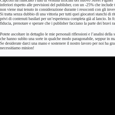
Capcom ha rilasciato i dati di vendita ufficiali del nuovo Street Fighter
inferiori rispetto alle previsioni del publisher, con un -25% che include 
non viene mai tenuto in considerazione durante i resoconti con gli invest
Si tratta senza dubbio di una vittoria per tutti quei giocatori stanchi di
privi di contenuti basilari per un’esperienza completa già al lancio. In f
fiducia, prenotare e sperare che i publisher facciano la parte dei bravi r
Potete ascoltare in dettaglio le mie personali riflessioni e l’analisi dell
che hanno subìto una sorte in qualche modo paragonabile, seppur in ma
Se desiderate darci una mano e sostenere il nostro lavoro per noi ha gr
necessitiamo minion!