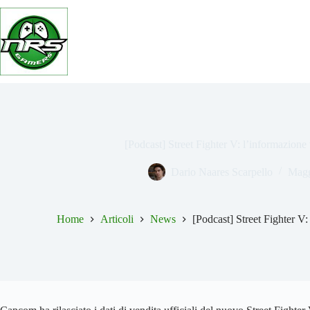
Salta
al
contenuto
[Podcast] Street Fighter V: l’informazione
Dario Naares Scarpello
Magg
Home
Articoli
News
[Podcast] Street Fighter V: