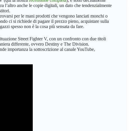
 V (qui la nostra
recensione completa
), e sono decisamente
tra l’altro anche le copie digitali, un dato che tendenzialmente
itori.
 ritrovarsi per le mani prodotti che vengono lanciati monchi o
ondo ci si richiede di pagare il prezzo pieno, acquistare sulla
agazzi spesso non è la cosa più sensata da fare.
a situazione Street Fighter V, con un confronto con due titoli
niera differente, ovvero Destiny e The Division.
ande importanza la sottoscrizione al canale YouTube,