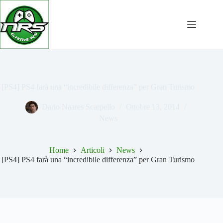
Salta
al
contenuto
[PS4] PS4 farà una “incredibile differenza” per Gran Turismo
Dario Naares Scarpello
Ottobre 13, 2014
News
Home
Articoli
News
[PS4] PS4 farà una “incredibile differenza” per Gran Turismo