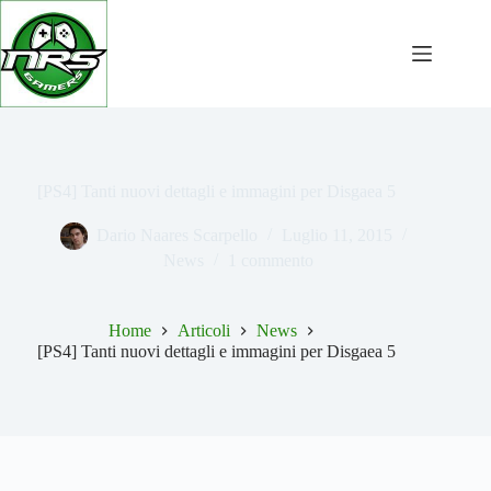
Salta
al
contenuto
[PS4] Tanti nuovi dettagli e immagini per Disgaea 5
Dario Naares Scarpello
Luglio 11, 2015
News
1 commento
Home
Articoli
News
[PS4] Tanti nuovi dettagli e immagini per Disgaea 5