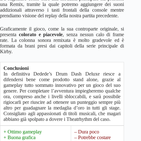
una Remix, tramite la quale potremo aggiungere dei suoni
addizionali attraverso i tasti frontali della console mentre
prendiamo visione del replay della nostra partita precedente.
Graficamente il gioco, come la sua controparte originale, si
presenta
colorato e piacevole
, senza nessun calo di frame
rate. La colonna sonora remixata è molto gradevole ed è
formata da brani presi dai capitoli della serie principale di
Kirby.
Conclusioni
In definitiva Dedede’s Drum Dash Deluxe riesce a
difendersi bene come prodotto stand alone, grazie al
gameplay tutto sommato innovativo per un gioco del suo
genere. Per completare l’avventura impiegheremo qualche
ora, compreso anche i livelli sbloccabili, e sarà possibile
rigiocarli per riuscire ad ottenere un punteggio sempre più
altro per guadagnare la medaglia d’oro in tutti gli stage.
Consigliato agli appassionati di titoli musicali, che magari
abbiano già spolpato a dovere i Theatrhythm del caso.
+ Ottimo gameplay
– Dura poco
+ Buona grafica
– Potrebbe costare