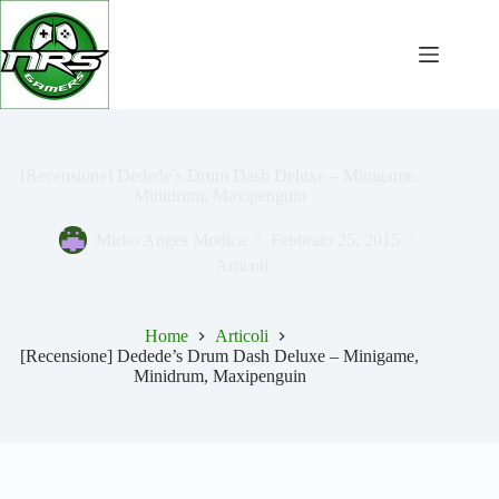
Salta
al
contenuto
[Recensione] Dedede’s Drum Dash Deluxe – Minigame,
Minidrum, Maxipenguin
Mirko Anges Modica
Febbraio 25, 2015
Articoli
Home
Articoli
[Recensione] Dedede’s Drum Dash Deluxe – Minigame,
Minidrum, Maxipenguin