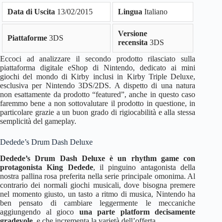
Data di Uscita
13/02/2015
Lingua
Italiano
Versione
Piattaforme
3DS
recensita
3DS
Eccoci ad analizzare il secondo prodotto rilasciato sulla
piattaforma digitale eShop di Nintendo, dedicato ai mini
giochi del mondo di Kirby inclusi in Kirby Triple Deluxe,
esclusiva per Nintendo 3DS/2DS. A dispetto di una natura
non esattamente da prodotto “featured”, anche in questo caso
faremmo bene a non sottovalutare il prodotto in questione, in
particolare grazie a un buon grado di rigiocabilità e alla stessa
semplicità del gameplay.
Dedede’s Drum Dash Deluxe
Dedede’s Drum Dash Deluxe è un rhythm game con
protagonista King Dedede
, il pinguino antagonista della
nostra pallina rosa preferita nella serie principale omonima. Al
contrario dei normali giochi musicali, dove bisogna premere
nel momento giusto, un tasto a ritmo di musica, Nintendo ha
ben pensato di cambiare leggermente le meccaniche
aggiungendo al gioco
una parte platform decisamente
gradevole
, e che incrementa la varietà dell’offerta.