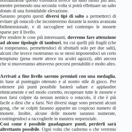
normalmente questo effettuerà invece un salto molto più alto,
mentre premendo una seconda volta si potrà effettuare un salto
dotato di una formidabile elevazione.
Saranno proprio questi
diversi tipi di salto
a permetterci di
evitare gli ostacoli che incontreremo durante la nostra avanzata
bidimensionale, e di raccogliere nel contempo le monete
sparse per il livello.
Per rendere le cose più interessanti,
dovremo fare attenzione
ad alcune tipologie di tamburi
, tra cui quelli più fragili (che
si romperanno, permettendoci di sfruttarli solo per due salti),
alcuni che invece ruoteranno su se stessi imponendoci un certo
tempismo (pena morte atroce tra aculei aguzzi), altri ancora
che si muoveranno attraverso percorsi prestabiliti e molto altro.
Arrivati a fine livello saremo premiati con una medaglia
,
in base al punteggio ottenuto e al nostro stile di gioco. Per
ottenere più punti possibile basterà saltare e applaudire
ritmicamente e nel modo corretto, recuperare tutte le monete e
non farsi colpire da nessun nemico o ostacolo, il che è più
facile a dirsi che a farsi. Nei diversi stage sono presenti alcuni
gong, che se colpiti faranno apparire un cospicuo numero di
monete. Inoltre, alcune delle monete saranno numerate,
costringendoci a raccoglierle in maniera sequenziale.
Così come è possibile guadagnare punti, perderli sarà
altrettanto possibile
. Ogni volta che cadremo o che verremo