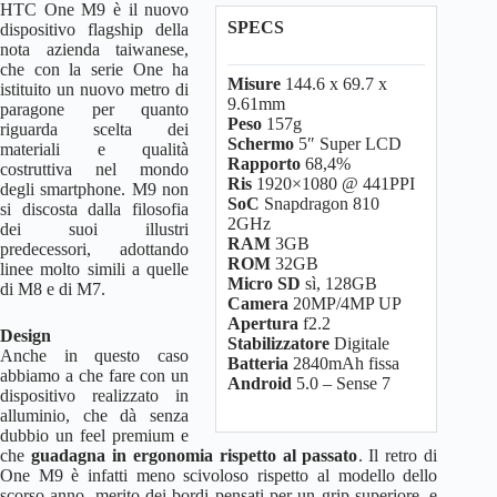
HTC One M9 è il nuovo
SPECS
dispositivo flagship della
nota azienda taiwanese,
che con la serie One ha
Misure
144.6 x 69.7 x
istituito un nuovo metro di
9.61mm
paragone per quanto
Peso
157g
riguarda scelta dei
Schermo
5″ Super LCD
materiali e qualità
Rapporto
68,4%
costruttiva nel mondo
Ris
1920×1080 @ 441PPI
degli smartphone. M9 non
SoC
Snapdragon 810
si discosta dalla filosofia
2GHz
dei suoi illustri
RAM
3GB
predecessori, adottando
ROM
32GB
linee molto simili a quelle
Micro SD
sì, 128GB
di M8 e di M7.
Camera
20MP/4MP UP
Apertura
f2.2
Design
Stabilizzatore
Digitale
Anche in questo caso
Batteria
2840mAh fissa
abbiamo a che fare con un
Android
5.0 – Sense 7
dispositivo realizzato in
alluminio, che dà senza
dubbio un feel premium e
che
guadagna in ergonomia rispetto al passato
. Il retro di
One M9 è infatti meno scivoloso rispetto al modello dello
scorso anno, merito dei bordi pensati per un grip superiore, e