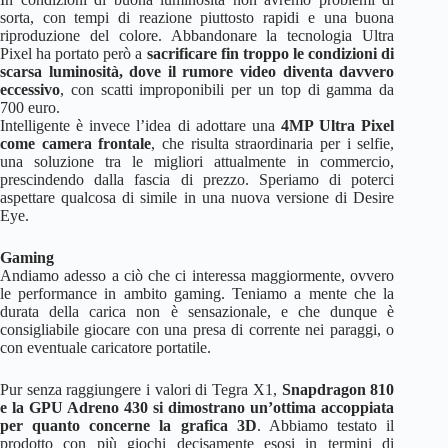
sorta, con tempi di reazione piuttosto rapidi e una buona
riproduzione del colore. Abbandonare la tecnologia Ultra
Pixel ha portato però a
sacrificare fin troppo le condizioni di
scarsa luminosità, dove il rumore video diventa davvero
eccessivo
, con scatti improponibili per un top di gamma da
700 euro.
Intelligente è invece l’idea di adottare una
4MP Ultra Pixel
come camera frontale
, che risulta straordinaria per i selfie,
una soluzione tra le migliori attualmente in commercio,
prescindendo dalla fascia di prezzo. Speriamo di poterci
aspettare qualcosa di simile in una nuova versione di Desire
Eye.
Gaming
Andiamo adesso a ciò che ci interessa maggiormente, ovvero
le performance in ambito gaming. Teniamo a mente che la
durata della carica non è sensazionale, e che dunque è
consigliabile giocare con una presa di corrente nei paraggi, o
con eventuale caricatore portatile.
Pur senza raggiungere i valori di Tegra X1,
Snapdragon 810
e la GPU Adreno 430 si dimostrano un’ottima accoppiata
per quanto concerne la grafica 3D
. Abbiamo testato il
prodotto con più giochi decisamente esosi in termini di