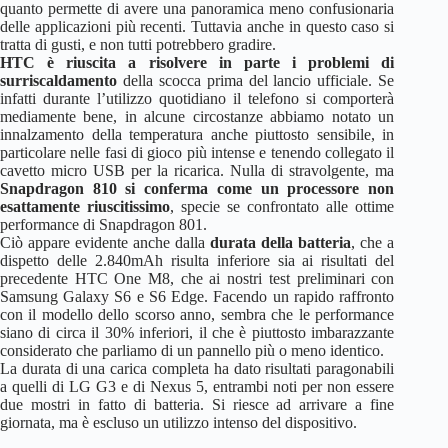
quanto permette di avere una panoramica meno confusionaria
delle applicazioni più recenti. Tuttavia anche in questo caso si
tratta di gusti, e non tutti potrebbero gradire.
HTC è riuscita a risolvere in parte i problemi di
surriscaldamento
della scocca prima del lancio ufficiale. Se
infatti durante l’utilizzo quotidiano il telefono si comporterà
mediamente bene, in alcune circostanze abbiamo notato un
innalzamento della temperatura anche piuttosto sensibile, in
particolare nelle fasi di gioco più intense e tenendo collegato il
cavetto micro USB per la ricarica. Nulla di stravolgente, ma
Snapdragon 810 si conferma come un processore non
esattamente riuscitissimo
, specie se confrontato alle ottime
performance di Snapdragon 801.
Ciò appare evidente anche dalla
durata della batteria
, che a
dispetto delle 2.840mAh risulta inferiore sia ai risultati del
precedente HTC One M8, che ai nostri test preliminari con
Samsung Galaxy S6 e S6 Edge. Facendo un rapido raffronto
con il modello dello scorso anno, sembra che le performance
siano di circa il 30% inferiori, il che è piuttosto imbarazzante
considerato che parliamo di un pannello più o meno identico.
La durata di una carica completa ha dato risultati paragonabili
a quelli di LG G3 e di Nexus 5, entrambi noti per non essere
due mostri in fatto di batteria. Si riesce ad arrivare a fine
giornata, ma è escluso un utilizzo intenso del dispositivo.