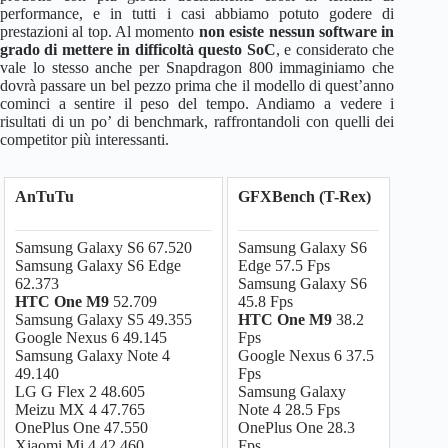
performance, e in tutti i casi abbiamo potuto godere di
prestazioni al top. Al momento
non esiste nessun software in
grado di mettere in difficoltà questo SoC
, e considerato che
vale lo stesso anche per Snapdragon 800 immaginiamo che
dovrà passare un bel pezzo prima che il modello di quest’anno
cominci a sentire il peso del tempo. Andiamo a vedere i
risultati di un po’ di benchmark, raffrontandoli con quelli dei
competitor più interessanti.
AnTuTu
GFXBench (T-Rex)
Samsung Galaxy S6 67.520
Samsung Galaxy S6
Samsung Galaxy S6 Edge
Edge 57.5 Fps
62.373
Samsung Galaxy S6
HTC One M9
52.709
45.8 Fps
Samsung Galaxy S5 49.355
HTC One M9
38.2
Google Nexus 6 49.145
Fps
Samsung Galaxy Note 4
Google Nexus 6 37.5
49.140
Fps
LG G Flex 2 48.605
Samsung Galaxy
Meizu MX 4 47.765
Note 4 28.5 Fps
OnePlus One 47.550
OnePlus One 28.3
Xiaomi Mi 4 42.460
Fps