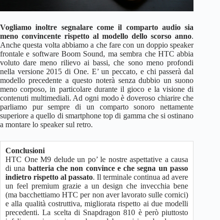
Vogliamo inoltre segnalare come il comparto audio sia
meno convincente rispetto al modello dello scorso anno
.
Anche questa volta abbiamo a che fare con un doppio speaker
frontale e software Boom Sound, ma sembra che HTC abbia
voluto dare meno rilievo ai bassi, che sono meno profondi
nella versione 2015 di One. E’ un peccato, e chi passerà dal
modello precedente a questo noterà senza dubbio un suono
meno corposo, in particolare durante il gioco e la visione di
contenuti multimediali. Ad ogni modo è doveroso chiarire che
parliamo pur sempre di un comparto sonoro nettamente
superiore a quello di smartphone top di gamma che si ostinano
a montare lo speaker sul retro.
Conclusioni
HTC One M9 delude un po’ le nostre aspettative a causa
di una
batteria che non convince e che segna un passo
indietro rispetto al passato
. Il terminale continua ad avere
un feel premium grazie a un design che invecchia bene
(ma bacchettiamo HTC per non aver lavorato sulle cornici)
e alla qualità costruttiva, migliorata rispetto ai due modelli
precedenti. La scelta di Snapdragon 810 è però piuttosto