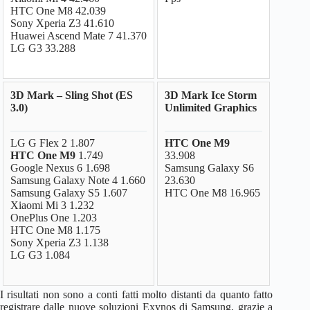
HTC One M8 42.039
Sony Xperia Z3 41.610
Huawei Ascend Mate 7 41.370
LG G3 33.288
3D Mark – Sling Shot (ES
3D Mark Ice Storm
3.0)
Unlimited Graphics
LG G Flex 2 1.807
HTC One M9
HTC One M9
1.749
33.908
Google Nexus 6 1.698
Samsung Galaxy S6
Samsung Galaxy Note 4 1.660
23.630
Samsung Galaxy S5 1.607
HTC One M8 16.965
Xiaomi Mi 3 1.232
OnePlus One 1.203
HTC One M8 1.175
Sony Xperia Z3 1.138
LG G3 1.084
I risultati non sono a conti fatti molto distanti da quanto fatto
registrare dalle nuove soluzioni Exynos di Samsung, grazie a