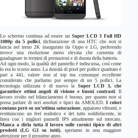
Lo schermo continua ad essere un
Super LCD 3 Full HD
1080p da 5 pollici
, dichiarazione di una HTC che non si
lancia nel treno 2K inaugurato da Oppo e LG, preferendo
invece una risoluzione meno elevata che consenta di
guadagnare in termini di prestazioni e di durata della batteria.
Ad ogni modo, la qualità del pannello è indiscussa, così come
lo era lo scorso anno. La densità di pixel per pollice quadrato è
pari a 441, valore non al top ma comunque eccellente
considerato che parliamo pur sempre di un 5 pollici. La
tecnologia utilizzata è di nuovo la
Super LCD 3, che
garantisce ottimi angoli di visione e buoni contrasti
. Il
lavoro svolto nel bilanciamento è buono, per quanto non si
possa parlare di neri assoluti e tipici da AMOLED.
I colori
contano però su un’ottima saturazione
, appaiono vibranti, e
restituiscono un feel realistico e del tutto soddisfacente, in
linea con i migliori pannelli IPS attualmente sul mercato.
Manca a dirla tutta il lavoro sulle cornici tipico di altri
prodotti (LG G3 su tutti)
, speriamo in una maggiore
attenzione per il prossimo anno.