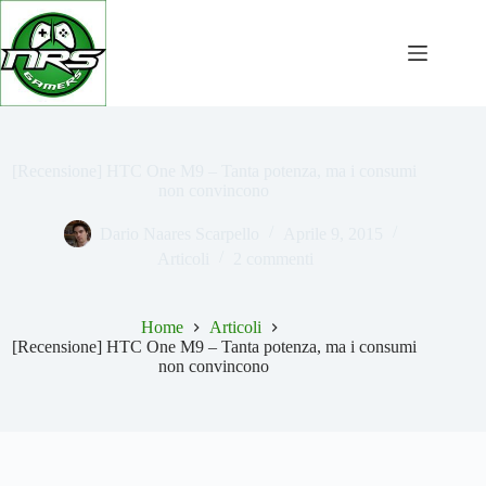
Salta
al
contenuto
[Recensione] HTC One M9 – Tanta potenza, ma i consumi
non convincono
Dario Naares Scarpello
Aprile 9, 2015
Articoli
2 commenti
Home
Articoli
[Recensione] HTC One M9 – Tanta potenza, ma i consumi
non convincono