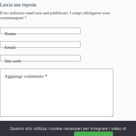
Lascia una risposta
Il tuo indirizzo email non sarà pubblicato.
I campi obbligatori sono
contrassegnati
*
Nome
Email
Sito web
Aggiungi commento
*
Questo sito utilizza i cookie necessari per integrare i video di
Invia commento