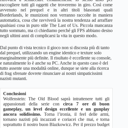
raccogliere tutti gli oggetti che troveremo in giro. Così come
avvenuto nel prequel e in altri titoli blasonati quali
Borderlands, le munizioni non verranno raccolte in maniera
automatica, cosa che ravviverà la nostra tendenza ad arraffare
qualsiasi cosa in puro stile The Last of Us. Piccola mancanza
tutto sommato, ma ci chiediamo perché gli FPS abbiano desiso
negli ultimi anni di complicarsi la vita in questo modo.
Dal punto di vista tecnico il gioco non si discosta più di tanto
dal prequel, utilizzando un engine identico e texture solo
marginalmente più definite. Il risultato è eccellente su console,
e naturalmente lo è anche su PC. Anche in questo caso è del
tutto assente una modalità online, dunque se siete alla ricerca
di frag sfrenate dovrete rinunciare ai nostri simpaticissimi
nazisti mutanti.
Conclusioni
Wolfenstein: The Old Blood saprà intrattenere tutti gli
appassionati della serie con
circa 7 ore di buon
gameplay, un level design eccellente e un gunplay
ancora solidissimo.
Torna l’ironia, il feel delle armi,
tornano nazisti più incazzati e coriacei che mai, e torna
soprattutto il nostro buon Blazkowicz. Per il prezzo budget