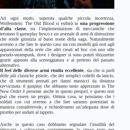
Ad ogni modo, superata qualche piccola incertezza,
Wolfenstein: The Old Blood si esibirà in
una progressione
d’alta classe
, tra l’implementazione di meccaniche che
terranno il gameplay fresco e un arsenale di armi di distruzione
che rende giustizia al buon nome della saga. Naturalmente
avremo a che fare in questo caso sia con modelli già noti agli
appassionati della serie che altri creati ad hoc con uno stile
pseudo-steampunk, dove i designer si sono potuti sbizzarrire
grazie appunto alla sceneggiatura e al pretesto del passato
alternativo.
Il feel delle diverse armi risulta eccellente
, sia che si parli
delle più classiche pistole, che dei semplici coltelli da lancio,
che di strumenti pensati per danni massicci da distanza
ravvicinata: il gunplay che abbiamo tanto apprezzato in The
New Order è presente anche in questo prequel, e questo non
può che essere un pregio. Ottima cosa, se pensiamo che i
soldati con cui avremo a che fare saranno potenziati in
maniera considerevole, e richiederanno un’adeguata dose di
piombo per andare al tappeto.
Anche in questo caso dobbiamo segnalare l’inutilità del
ritrovarsi a schiacciare costantemente lo stesso tasto per