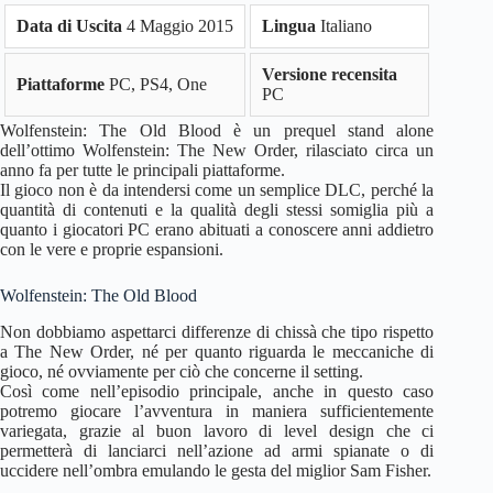
Data di Uscita
4 Maggio 2015
Lingua
Italiano
Versione recensita
Piattaforme
PC, PS4, One
PC
Wolfenstein: The Old Blood è un prequel stand alone
dell’ottimo Wolfenstein: The New Order, rilasciato circa un
anno fa per tutte le principali piattaforme.
Il gioco non è da intendersi come un semplice DLC, perché la
quantità di contenuti e la qualità degli stessi somiglia più a
quanto i giocatori PC erano abituati a conoscere anni addietro
con le vere e proprie espansioni.
Wolfenstein: The Old Blood
Non dobbiamo aspettarci differenze di chissà che tipo rispetto
a The New Order, né per quanto riguarda le meccaniche di
gioco, né ovviamente per ciò che concerne il setting.
Così come nell’episodio principale, anche in questo caso
potremo giocare l’avventura in maniera sufficientemente
variegata, grazie al buon lavoro di level design che ci
permetterà di lanciarci nell’azione ad armi spianate o di
uccidere nell’ombra emulando le gesta del miglior Sam Fisher.