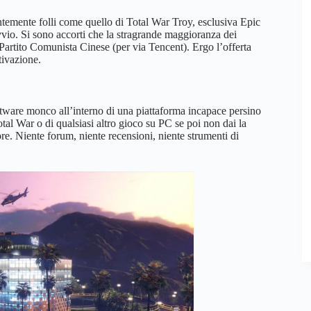
emente folli come quello di Total War Troy, esclusiva Epic
vvio. Si sono accorti che la stragrande maggioranza dei
l Partito Comunista Cinese (per via Tencent). Ergo l’offerta
tivazione.
 software monco all’interno di una piattaforma incapace persino
otal War o di qualsiasi altro gioco su PC se poi non dai la
e. Niente forum, niente recensioni, niente strumenti di