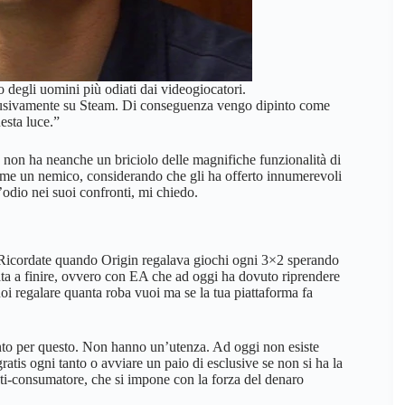
egli uomini più odiati dai videogiocatori.
sclusivamente su Steam. Di conseguenza vengo dipinto come
esta luce.”
ro non ha neanche un briciolo delle magnifiche funzionalità di
 come un nemico, considerando che gli ha offerto innumerevoli
’odio nei suoi confronti, mi chiedo.
ato. Ricordate quando Origin regalava giochi ogni 3×2 sperando
data a finire, ovvero con EA che ad oggi ha dovuto riprendere
uoi regalare quanta roba vuoi ma se la tua piattaforma fa
nto per questo. Non hanno un’utenza. Ad oggi non esiste
atis ogni tanto o avviare un paio di esclusive se non si ha la
nti-consumatore, che si impone con la forza del denaro