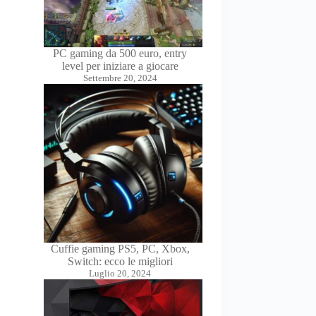
PC gaming da 500 euro, entry
level per iniziare a giocare
Settembre 20, 2024
Cuffie gaming PS5, PC, Xbox,
Switch: ecco le migliori
Luglio 20, 2024