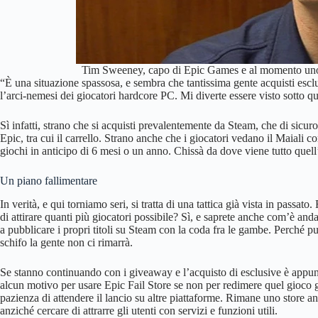
Tim Sweeney, capo di Epic Games e al momento uno d
“È una situazione spassosa, e sembra che tantissima gente acquisti e
l’arci-nemesi dei giocatori hardcore PC. Mi diverte essere visto sotto qu
Sì infatti, strano che si acquisti prevalentemente da Steam, che di sicu
Epic, tra cui il carrello. Strano anche che i giocatori vedano il Maiali
giochi in anticipo di 6 mesi o un anno. Chissà da dove viene tutto quell
Un piano fallimentare
In verità, e qui torniamo seri, si tratta di una tattica già vista in pass
di attirare quanti più giocatori possibile? Sì, e saprete anche com’è an
a pubblicare i propri titoli su Steam con la coda fra le gambe. Perché p
schifo la gente non ci rimarrà.
Se stanno continuando con i giveaway e l’acquisto di esclusive è appu
alcun motivo per usare Epic Fail Store se non per redimere quel gioco gr
pazienza di attendere il lancio su altre piattaforme. Rimane uno store a
anziché cercare di attrarre gli utenti con servizi e funzioni utili.