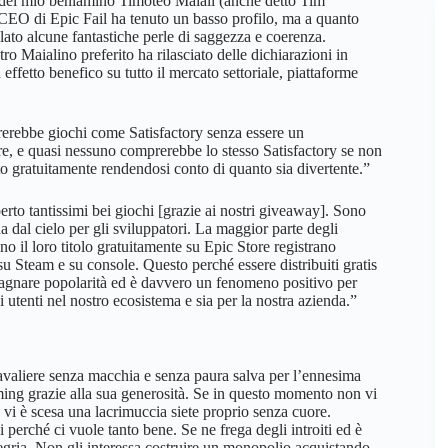
e del mio beniamino Timoteo Maiali (anche detto Tim
 CEO di Epic Fail ha tenuto un basso profilo, ma a quanto
alato alcune fantastiche perle di saggezza e coerenza.
o Maialino preferito ha rilasciato delle dichiarazioni in
effetto benefico su tutto il mercato settoriale, piattaforme
rebbe giochi come Satisfactory senza essere un
e, e quasi nessuno comprerebbe lo stesso Satisfactory se non
o gratuitamente rendendosi conto di quanto sia divertente.”
erto tantissimi bei giochi [grazie ai nostri giveaway]. Sono
a dal cielo per gli sviluppatori. La maggior parte degli
no il loro titolo gratuitamente su Epic Store registrano
su Steam e su console. Questo perché essere distribuiti gratis
dagnare popolarità ed è davvero un fenomeno positivo per
 di utenti nel nostro ecosistema e sia per la nostra azienda.”
cavaliere senza macchia e senza paura salva per l’ennesima
ing grazie alla sua generosità. Se in questo momento non vi
 vi è scesa una lacrimuccia siete proprio senza cuore.
 perché ci vuole tanto bene. Se ne frega degli introiti ed è
llegria. Non gli interessa costruire un monopolio acquistando