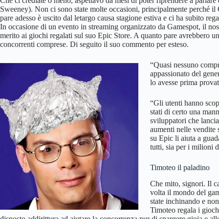
Che ci crediate o meno, aspettavo da mesi di poter riprendere a parlar
Sweeney). Non ci sono state molte occasioni, principalmente perché il
pare adesso è uscito dal letargo causa stagione estiva e ci ha subito reg
In occasione di un evento in streaming organizzato da Gamespot, il nostr
merito ai giochi regalati sul suo Epic Store. A quanto pare avrebbero un 
concorrenti comprese. Di seguito il suo commento per esteso.
“Quasi nessuno compre
appassionato del gener
lo avesse prima provat
“Gli utenti hanno scop
stati di certo una mann
sviluppatori che lancia
aumenti nelle vendite 
su Epic li aiuta a gua
tutti, sia per i milioni
Timoteo il paladino
Che mito, signori. Il 
volta il mondo del gam
state inchinando e non
Timoteo regala i giochi
disposto addirittura ad aiutare la concorrenza pur di spargere gioia e a