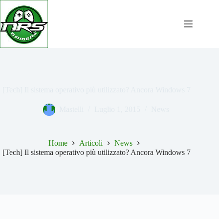
Salta
al
contenuto
[Tech] Il sistema operativo più utilizzato? Ancora Windows 7
Mastelli
Luglio 1, 2015
News
Home
Articoli
News
[Tech] Il sistema operativo più utilizzato? Ancora Windows 7