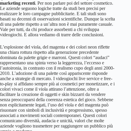
marketing recenti
. Per non parlare poi del settore cosmetico.
Le aziende seguono logiche tratte da studi ben precisi per
realizzare le loro campagne pubblicitarie. E tali studi sono
basati su decenni di osservazioni scientifiche. Dunque la scelta
di una palette rispetto a un’altra non è mai puramente casuale.
Vale per tutti, da chi produce assorbenti a chi sviluppa
videogiochi. E allora vediamo di trarre delle conclusioni.
L’esplosione del viola, del magenta e dei colori neon riflette
una chiara rottura rispetto alla generazione precedente
dominata da palette grigie e marroni. Questi colori “audaci”
rappresentano una spinta verso la leggerezza, l’eccesso e
l’autoironia, in contrasto con il realismo cupo degli anni 2000-
2010. L’adozione di una palette così appariscente risponde
anche a strategie di mercato. I videogiochi live service e free-
to-play si affidano sempre più ai cosmetici per monetizzare, e i
colori vivaci come il viola attirano l’attenzione, oltre a
facilitare la creazione di oggetti e skin bizzarri da vendere
senza preoccuparsi della coerenza estetica del gioco. Sebbene
non esplicitamente legati, l’uso del viola e del magenta può
risuonare con simboli di inclusività e progressismo, spesso
associati a movimenti sociali contemporanei. Questi colori
comunicano diversità, audacia e unicità, valori che molte
aziende vogliono trasmettere per raggiungere un pubblico più