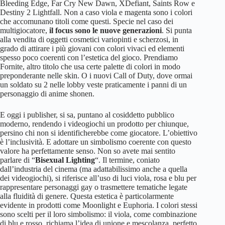
Bleeding Edge, Far Cry New Dawn, XDefiant, Saints Row e
Destiny 2 Lightfall. Non a caso viola e magenta sono i colori
che accomunano titoli come questi. Specie nel caso dei
multigiocatore,
il focus sono le nuove generazioni
. Si punta
alla vendita di oggetti cosmetici variopinti e scherzosi, in
grado di attirare i più giovani con colori vivaci ed elementi
spesso poco coerenti con l’estetica del gioco. Prendiamo
Fornite, altro titolo che usa certe palette di colori in modo
preponderante nelle skin. O i nuovi Call of Duty, dove ormai
un soldato su 2 nelle lobby veste praticamente i panni di un
personaggio di anime shonen.
E oggi i publisher, si sa, puntano al cosiddetto pubblico
moderno, rendendo i videogiochi un prodotto per chiunque,
persino chi non si identificherebbe come giocatore. L’obiettivo
è l’inclusività. E adottare un simbolismo coerente con questo
valore ha perfettamente senso. Non so avete mai sentito
parlare di “
Bisexual Lighting
“. Il termine, coniato
dall’industria del cinema (ma adattabilissimo anche a quella
dei videogiochi), si riferisce all’uso di luci viola, rosa e blu per
rappresentare personaggi gay o trasmettere tematiche legate
alla fluidità di genere. Questa estetica è particolarmente
evidente in prodotti come Moonlight e Euphoria. I colori stessi
sono scelti per il loro simbolismo: il viola, come combinazione
di blu e rosso, richiama l’idea di unione e mescolanza, perfetto