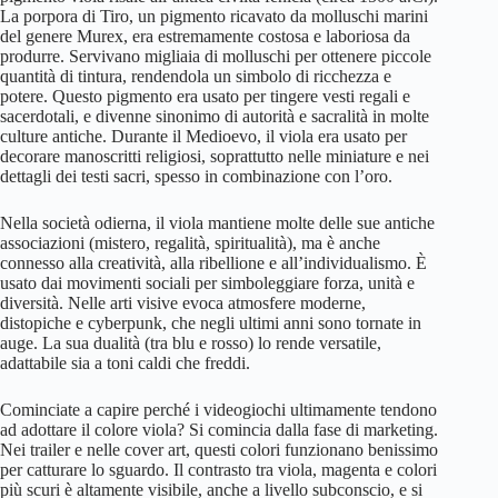
La porpora di Tiro, un pigmento ricavato da molluschi marini
del genere Murex, era estremamente costosa e laboriosa da
produrre. Servivano migliaia di molluschi per ottenere piccole
quantità di tintura, rendendola un simbolo di ricchezza e
potere. Questo pigmento era usato per tingere vesti regali e
sacerdotali, e divenne sinonimo di autorità e sacralità in molte
culture antiche. Durante il Medioevo, il viola era usato per
decorare manoscritti religiosi, soprattutto nelle miniature e nei
dettagli dei testi sacri, spesso in combinazione con l’oro.
Nella società odierna, il viola mantiene molte delle sue antiche
associazioni (mistero, regalità, spiritualità), ma è anche
connesso alla creatività, alla ribellione e all’individualismo. È
usato dai movimenti sociali per simboleggiare forza, unità e
diversità. Nelle arti visive evoca atmosfere moderne,
distopiche e cyberpunk, che negli ultimi anni sono tornate in
auge. La sua dualità (tra blu e rosso) lo rende versatile,
adattabile sia a toni caldi che freddi.
Cominciate a capire perché i videogiochi ultimamente tendono
ad adottare il colore viola? Si comincia dalla fase di marketing.
Nei trailer e nelle cover art, questi colori funzionano benissimo
per catturare lo sguardo. Il contrasto tra viola, magenta e colori
più scuri è altamente visibile, anche a livello subconscio, e si