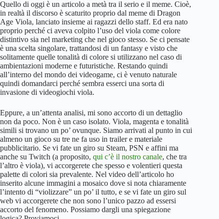
Quello di oggi è un articolo a metà tra il serio e il meme. Cioè,
in realtà il discorso è scaturito proprio dal meme di Dragon
Age Viola, lanciato insieme ai ragazzi dello staff. Ed era nato
proprio perché ci aveva colpito l’uso del viola come colore
distintivo sia nel marketing che nel gioco stesso. Se ci pensate
è una scelta singolare, trattandosi di un fantasy e visto che
solitamente quelle tonalità di colore si utilizzano nel caso di
ambientazioni moderne e futuristiche. Restando quindi
all’interno del mondo dei videogame, ci è venuto naturale
quindi domandarci perché sembra esserci una sorta di
invasione di videogiochi viola.
Eppure, a un’attenta analisi, mi sono accorto di un dettaglio
non da poco. Non è un caso isolato. Viola, magenta e tonalità
simili si trovano un po’ ovunque. Siamo arrivati al punto in cui
almeno un gioco su tre ne fa uso in trailer e materiale
pubblicitario. Se vi fate un giro su Steam, PSN e affini ma
anche su Twitch (a proposito,
qui c’è il nostro canale
, che tra
l’altro è viola), vi accorgerete che spesso e volentieri questa
palette di colori sia prevalente. Nel video dell’articolo ho
inserito alcune immagini a mosaico dove si nota chiaramente
l’intento di “violizzare” un po’ il tutto, e se vi fate un giro sul
web vi accorgerete che non sono l’unico pazzo ad essersi
accorto del fenomeno. Possiamo dargli una spiegazione
logica? Proviamoci.