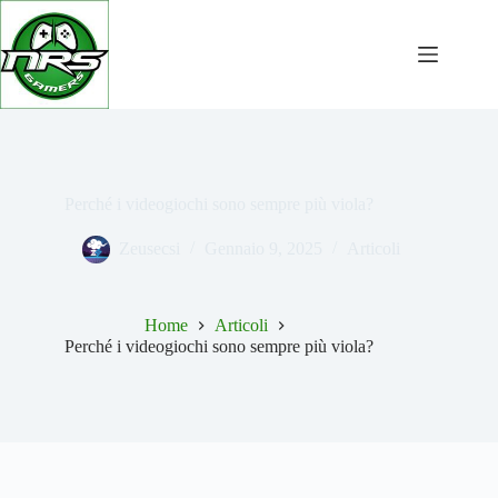
Salta
al
contenuto
Perché i videogiochi sono sempre più viola?
Zeusecsi
Gennaio 9, 2025
Articoli
Home
Articoli
Perché i videogiochi sono sempre più viola?