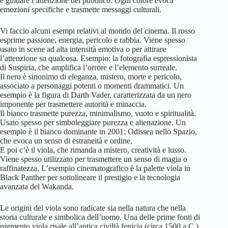
e guidare l’attenzione del pubblico. Ogni colore evoca
emozioni specifiche e trasmette messaggi culturali.
Vi faccio alcuni esempi relativi al mondo del cinema. Il rosso
esprime passione, energia, pericolo e rabbia. Viene spesso
usato in scene ad alta intensità emotiva o per attirare
l’attenzione su qualcosa. Esempio: la fotografia espressionista
di Suspiria, che amplifica l’orrore e l’elemento surreale.
Il nero è sinonimo di eleganza, mistero, morte e pericolo,
associato a personaggi potenti o momenti drammatici. Un
esempio è la figura di Darth Vader, caratterizzata da un nero
imponente per trasmettere autorità e minaccia.
Il bianco trasmette purezza, minimalismo, vuoto e spiritualità.
Usato spesso per simboleggiare purezza e alienazione. Un
esempio è il bianco dominante in 2001: Odissea nello Spazio,
che evoca un senso di estraneità e ordine.
E poi c’è il viola, che rimanda a mistero, creatività e lusso.
Viene spesso utilizzato per trasmettere un senso di magia o
raffinatezza. L’esempio cinematografico è la palette viola in
Black Panther per sottolineare il prestigio e la tecnologia
avanzata del Wakanda.
Le origini del viola sono radicate sia nella natura che nella
storia culturale e simbolica dell’uomo. Una delle prime fonti di
pigmento viola risale all’antica civiltà fenicia (circa 1500 a.C.).