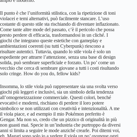
ampio e moderno.
Il punto è che l’uniformità stilistica, con la ripetizione di toni
violacei e temi alternativi, può facilmente stancare. L’uso
costante di questo stile sta rischiando di diventare inflazionato.
Come tante altre mode del passato, c’è il pericolo che possa
presto perdere di efficacia, trasformandosi in un cliché. I
giochi che integrano queste estetiche con gameplay e
ambientazioni coerenti (su tutti Cyberpunk) riescono a
risultare autentici. Tuttavia, quando lo stile viola è solo un
espediente per attrarre l’attenzione, senza una base di design
solida, può sembrare superficiale e forzato. Un po’ come un
vecchio che cerca di sembrare giovane a tutti i costi risultando
solo cringe. How do you do, fellow kids?
Insomma, lo stile viola può rappresentare sia una svolta verso
giochi più leggeri e inclusivi, sia un simbolo della tendenza
all’omogeneizzazione commerciale. Questi colori, benché
evocativi e moderni, rischiano di perdere il loro potere
simbolico se non utilizzati con creatività e intenzionalità. A me
il viola piace, e ad esempio il mio Pokémon preferito è
Gengar. Ma non so, credo che un pizzico di originalità in più
non guasti mai. Specie in un’industria che purtroppo da diversi
anni si limita a seguire le mode anziché crearle. Poi ditemi voi,
eh. Magari sono solo io a vedere il viola un po’ ovunque oggi,