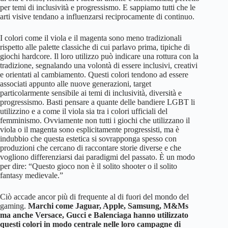
per temi di inclusività e progressismo. E sappiamo tutti che le
arti visive tendano a influenzarsi reciprocamente di continuo.
I colori come il viola e il magenta sono meno tradizionali
rispetto alle palette classiche di cui parlavo prima, tipiche di
giochi hardcore. Il loro utilizzo può indicare una rottura con la
tradizione, segnalando una volontà di essere inclusivi, creativi
e orientati al cambiamento. Questi colori tendono ad essere
associati appunto alle nuove generazioni, target
particolarmente sensibile ai temi di inclusività, diversità e
progressismo. Basti pensare a quante delle bandiere LGBT li
utilizzino e a come il viola sia tra i colori ufficiali del
femminismo. Ovviamente non tutti i giochi che utilizzano il
viola o il magenta sono esplicitamente progressisti, ma è
indubbio che questa estetica si sovrapponga spesso con
produzioni che cercano di raccontare storie diverse e che
vogliono differenziarsi dai paradigmi del passato. È un modo
per dire: “Questo gioco non è il solito shooter o il solito
fantasy medievale.”
Ciò accade ancor più di frequente al di fuori del mondo del
gaming.
Marchi come Jaguar, Apple, Samsung, M&Ms
ma anche Versace, Gucci e Balenciaga hanno utilizzato
questi colori in modo centrale nelle loro campagne di