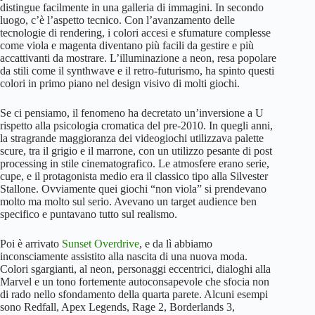
distingue facilmente in una galleria di immagini. In secondo
luogo, c’è l’aspetto tecnico. Con l’avanzamento delle
tecnologie di rendering, i colori accesi e sfumature complesse
come viola e magenta diventano più facili da gestire e più
accattivanti da mostrare. L’illuminazione a neon, resa popolare
da stili come il synthwave e il retro-futurismo, ha spinto questi
colori in primo piano nel design visivo di molti giochi.
Se ci pensiamo, il fenomeno ha decretato un’inversione a U
rispetto alla psicologia cromatica del pre-2010. In quegli anni,
la stragrande maggioranza dei videogiochi utilizzava palette
scure, tra il grigio e il marrone, con un utilizzo pesante di post
processing in stile cinematografico. Le atmosfere erano serie,
cupe, e il protagonista medio era il classico tipo alla Silvester
Stallone. Ovviamente quei giochi “non viola” si prendevano
molto ma molto sul serio. Avevano un target audience ben
specifico e puntavano tutto sul realismo.
Poi è arrivato
Sunset Overdrive
, e da lì abbiamo
inconsciamente assistito alla nascita di una nuova moda.
Colori sgargianti, al neon, personaggi eccentrici, dialoghi alla
Marvel e un tono fortemente autoconsapevole che sfocia non
di rado nello sfondamento della quarta parete. Alcuni esempi
sono Redfall, Apex Legends, Rage 2, Borderlands 3,