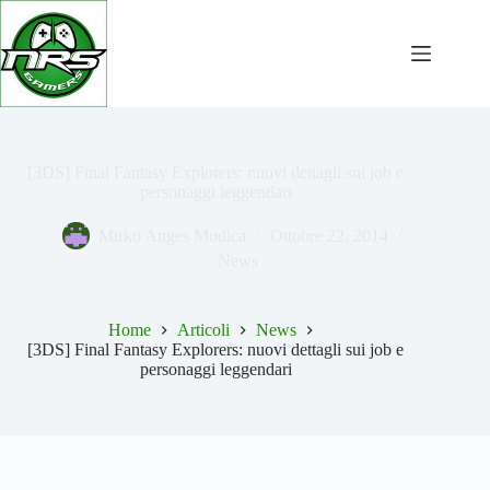
Salta
al
contenuto
[3DS] Final Fantasy Explorers: nuovi dettagli sui job e
personaggi leggendari
Mirko Anges Modica
Ottobre 22, 2014
News
Home
Articoli
News
[3DS] Final Fantasy Explorers: nuovi dettagli sui job e
personaggi leggendari