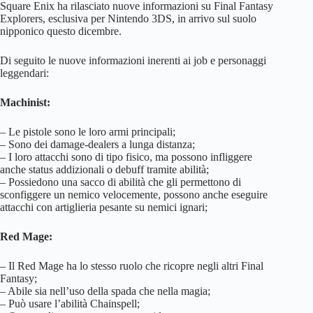
Square Enix ha rilasciato nuove informazioni su Final Fantasy
Explorers, esclusiva per Nintendo 3DS, in arrivo sul suolo
nipponico questo dicembre.
Di seguito le nuove informazioni inerenti ai job e personaggi
leggendari:
Machinist:
– Le pistole sono le loro armi principali;
– Sono dei damage-dealers a lunga distanza;
– I loro attacchi sono di tipo fisico, ma possono infliggere
anche status addizionali o debuff tramite abilità;
– Possiedono una sacco di abilità che gli permettono di
sconfiggere un nemico velocemente, possono anche eseguire
attacchi con artiglieria pesante su nemici ignari;
Red Mage:
– Il Red Mage ha lo stesso ruolo che ricopre negli altri Final
Fantasy;
– Abile sia nell’uso della spada che nella magia;
– Può usare l’abilità Chainspell;