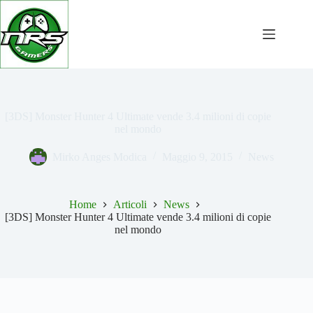
Salta
al
contenuto
[3DS] Monster Hunter 4 Ultimate vende 3.4 milioni di copie
nel mondo
Mirko Anges Modica
Maggio 9, 2015
News
Home
Articoli
News
[3DS] Monster Hunter 4 Ultimate vende 3.4 milioni di copie
nel mondo