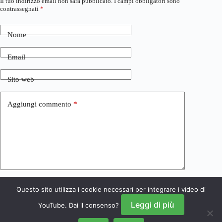
Il tuo indirizzo email non sarà pubblicato.
I campi obbligatori sono
contrassegnati
*
Nome
Email
Sito web
Aggiungi commento
*
Questo sito utilizza i cookie necessari per integrare i video di
Invia commento
Leggi di più
YouTube. Dai il consenso?