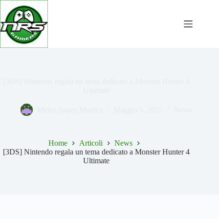
Salta
al
contenuto
[3DS] Nintendo regala un tema dedicato a Monster Hunter 4
Ultimate
Mirko Anges Modica
Maggio 5, 2015
News
Home
Articoli
News
[3DS] Nintendo regala un tema dedicato a Monster Hunter 4
Ultimate