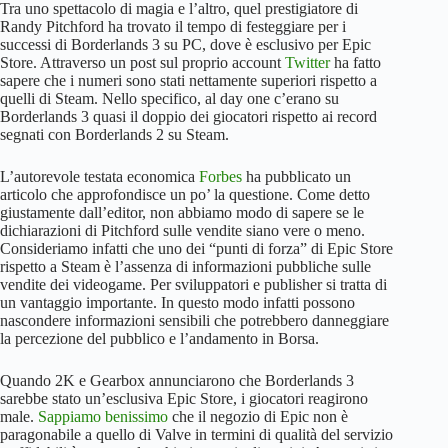
Tra uno spettacolo di magia e l’altro, quel prestigiatore di
Randy Pitchford ha trovato il tempo di festeggiare per i
successi di Borderlands 3 su PC, dove è esclusivo per Epic
Store. Attraverso un post sul proprio account
Twitter
ha fatto
sapere che i numeri sono stati nettamente superiori rispetto a
quelli di Steam. Nello specifico, al day one c’erano su
Borderlands 3 quasi il doppio dei giocatori rispetto ai record
segnati con Borderlands 2 su Steam.
L’autorevole testata economica
Forbes
ha pubblicato un
articolo che approfondisce un po’ la questione. Come detto
giustamente dall’editor, non abbiamo modo di sapere se le
dichiarazioni di Pitchford sulle vendite siano vere o meno.
Consideriamo infatti che uno dei “punti di forza” di Epic Store
rispetto a Steam è l’assenza di informazioni pubbliche sulle
vendite dei videogame. Per sviluppatori e publisher si tratta di
un vantaggio importante. In questo modo infatti possono
nascondere informazioni sensibili che potrebbero danneggiare
la percezione del pubblico e l’andamento in Borsa.
Quando 2K e Gearbox annunciarono che Borderlands 3
sarebbe stato un’esclusiva Epic Store, i giocatori reagirono
male.
Sappiamo benissimo
che il negozio di Epic non è
paragonabile a quello di Valve in termini di qualità del servizio