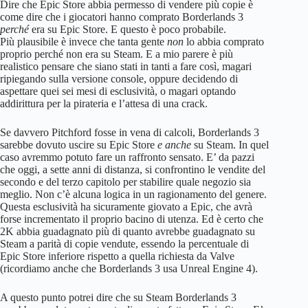
Dire che Epic Store abbia permesso di vendere più copie è
come dire che i giocatori hanno comprato Borderlands 3
perché
era su Epic Store. E questo è poco probabile.
Più plausibile è invece che tanta gente
non
lo abbia comprato
proprio perché non era su Steam. E a mio parere è più
realistico pensare che siano stati in tanti a fare così, magari
ripiegando sulla versione console, oppure decidendo di
aspettare quei sei mesi di esclusività, o magari optando
addirittura per la pirateria e l’attesa di una crack.
Se davvero Pitchford fosse in vena di calcoli, Borderlands 3
sarebbe dovuto uscire su Epic Store
e anche
su Steam. In quel
caso avremmo potuto fare un raffronto sensato. E’ da pazzi
che oggi, a sette anni di distanza, si confrontino le vendite del
secondo e del terzo capitolo per stabilire quale negozio sia
meglio. Non c’è alcuna logica in un ragionamento del genere.
Questa esclusività ha sicuramente giovato a Epic, che avrà
forse incrementato il proprio bacino di utenza. Ed è certo che
2K abbia guadagnato più di quanto avrebbe guadagnato su
Steam a parità di copie vendute, essendo la percentuale di
Epic Store inferiore rispetto a quella richiesta da Valve
(ricordiamo anche che Borderlands 3 usa Unreal Engine 4).
A questo punto potrei dire che su Steam Borderlands 3