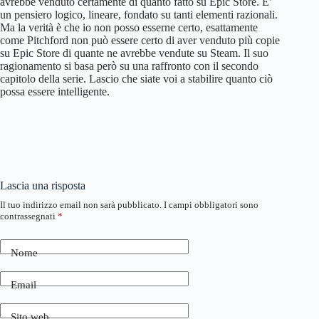
avrebbe venduto certamente di quanto fatto su Epic Store. E’
un pensiero logico, lineare, fondato su tanti elementi razionali.
Ma la verità è che io non posso esserne certo, esattamente
come Pitchford non può essere certo di aver venduto più copie
su Epic Store di quante ne avrebbe vendute su Steam. Il suo
ragionamento si basa però su una raffronto con il secondo
capitolo della serie. Lascio che siate voi a stabilire quanto ciò
possa essere intelligente.
Lascia una risposta
Il tuo indirizzo email non sarà pubblicato.
I campi obbligatori sono
contrassegnati
*
Nome
Email
Sito web