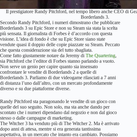
Il prestigiatore Randy Pitchford, nel tempo libero anche CEO di Gea
Borderlands 3.
Secondo Randy Pitchford, i numeri dimostrano che pubblicare
Borderlands 3 su Epic Store e non su Steam sia stata la scelta
più sensata. Il giornalista di Forbes è d’accordo con questa
visione. L’idea di fondo è che su Epic Store siano state
vendute quasi il doppio delle copie piazzate su Steam. Peccato
che questa considerazione sia del tutto sbagliata.
Come fatto giustamente notare da Jeremy di
The Quartering
,
sia Pitchford che l’editor di Forbes stanno parlando a vuoto.
Non serve un genio per capire quanto sia insensato
confrontare le vendite di Borderlands 2 a quelle di
Borderlands 3. Parliamo di due videogame rilasciati a 7 anni
di distanza l’uno dall’altro, con un mercato profondamente
diverso e su due piattaforme diverse.
Randy Pitchford sta paragonando le vendite di un gioco con
quelle del suo seguito. Non solo, ma sta anche dando per
scontato che i numeri dipendano dal negozio e non dal gioco
stesso o dalle campagne di marketing.
The Witcher 3 ha venduto più di The Witcher 2. Ma è arrivato
dopo anni di attesa, mentre si era generata tantissima
aspettativa, in un mercato che intanto era cambiato. Possiamo