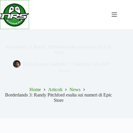
Salta
al
contenuto
Borderlands 3: Randy Pitchford esulta sui numeri di Epic
Store
Dario Naares Scarpello
Settembre 18, 2019
News
Home
Articoli
News
Borderlands 3: Randy Pitchford esulta sui numeri di Epic
Store