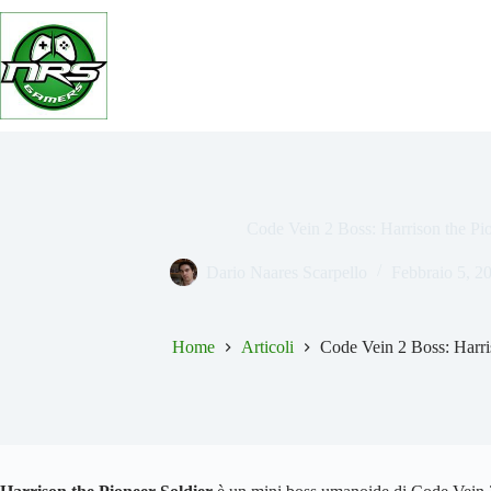
Salta
al
contenuto
Code Vein 2 Boss: Harrison the Pio
Dario Naares Scarpello
Febbraio 5, 2
Home
Articoli
Code Vein 2 Boss: Harri