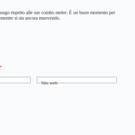
a lungo rispetto alle sue combo melee. È un buon momento per
o mentre si sta ancora muovendo.
*
Sito web