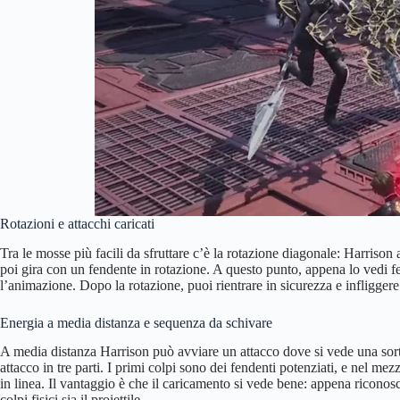
Rotazioni e attacchi caricati
Tra le mosse più facili da sfruttare c’è la rotazione diagonale: Harrison 
poi gira con un fendente in rotazione. A questo punto, appena lo vedi fe
l’animazione. Dopo la rotazione, puoi rientrare in sicurezza e infliggere
Energia a media distanza e sequenza da schivare
A media distanza Harrison può avviare un attacco dove si vede una sorta
attacco in tre parti. I primi colpi sono dei fendenti potenziati, e nel mez
in linea. Il vantaggio è che il caricamento si vede bene: appena riconosci
colpi fisici sia il proiettile.