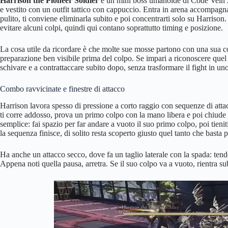
Harrison the Pioneer Soldier
è un mini boss umanoide di Code Vein 2
e vestito con un outfit tattico con cappuccio. Entra in arena accompag
pulito, ti conviene eliminarla subito e poi concentrarti solo su Harrison
evitare alcuni colpi, quindi qui contano soprattutto timing e posizione.
La cosa utile da ricordare è che molte sue mosse partono con una sua co
preparazione ben visibile prima del colpo. Se impari a riconoscere que
schivare e a contrattaccare subito dopo, senza trasformare il fight in un
Combo ravvicinate e finestre di attacco
Harrison lavora spesso di pressione a corto raggio con sequenze di att
ti corre addosso, prova un primo colpo con la mano libera e poi chiude
semplice: fai spazio per far andare a vuoto il suo primo colpo, poi tien
la sequenza finisce, di solito resta scoperto giusto quel tanto che basta 
Ha anche un attacco secco, dove fa un taglio laterale con la spada: tende
Appena noti quella pausa, arretra. Se il suo colpo va a vuoto, rientra s