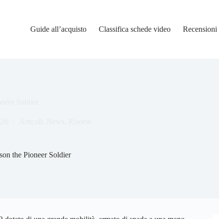
Guide all’acquisto
Classifica schede video
Recensioni
neer Soldier
026
Articoli
,
News
,
Risorse
son the Pioneer Soldier