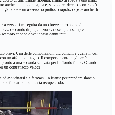
 dotato di una grande mobilità, armato di spada a una mano
nato anche da una compagna e, se vuoi rendere lo scontro più
. In generale è un avversario piuttosto rapido, capace anche di
rsa verso di te, seguita da una breve animazione di
l mezzo secondo di preparazione, riesci quasi sempre a
o scambio caotico dove incassi danni inutili.
acco brevi. Una delle combinazioni più comuni è quella in cui
 con un affondo di taglio. Il comportamento migliore è
iti pronto a una seconda schivata per l’affondo finale. Quando
per un contrattacco veloce.
 ad avvicinarsi e a fermarsi un istante per prendere slancio.
ubito e fai danno mentre sta recuperando.