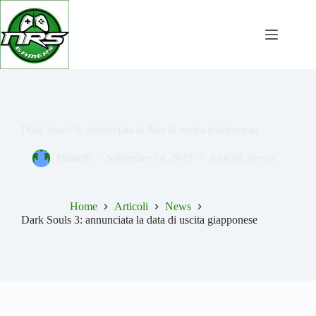
Salta
al
contenuto
Dark Souls 3: annunciata la data di uscita giapponese
Mastelli
Settembre 14, 2015
Articoli
,
News
Home
Articoli
News
Dark Souls 3: annunciata la data di uscita giapponese