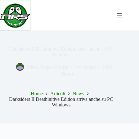
Salta
al
contenuto
Darksiders II Deathinitive Edition arriva anche su PC
Windows
Mirko Anges Modica
Novembre 4, 2015
News
Home
Articoli
News
Darksiders II Deathinitive Edition arriva anche su PC
Windows