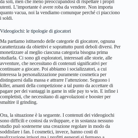
da soli, men che meno preoccupandosi di rispettare i propri
utenti. L’importante è avere roba da vendere. Non importa
quanto vacua, noi la vendiamo comunque perché ci piacciono
i soldi.
Videogiochi: le tipologie di giocatori
Ma partiamo istituendo delle categorie di giocatore, ognuna
caratterizzata da obiettivi e soprattutto punti deboli diversi. Per
monetizzare al meglio ciascuna categoria bisogna prima
studiarla. Ci sono gli esploratori, interessati alle storie, alle
avventure, che necessitano di contenuti significativi per
continuare a giocare. Poi abbiamo i socializzatori, a cui
interessa la personalizzazione puramente cosmetica per
distinguersi dalla massa e attrarre l’attenzione. Seguono i
killer, amanti della competizione a tal punto da accettare di
pagare per dei vantaggi in game in stile pay to win. E infine i
completisti, che necessitano di agevolazioni e booster per
smaltire il grinding.
Ora, la situazione è la seguente. I contenuti dei videogiochi
sono difficili e costosi da sviluppare, e in sostanza nessuno
studio può sostenerne una creazione regolare in modo da
soddisfare i fan. I cosmetici, invece, hanno costi di
realizzazione irrisori ma i profitti generati si fermano a