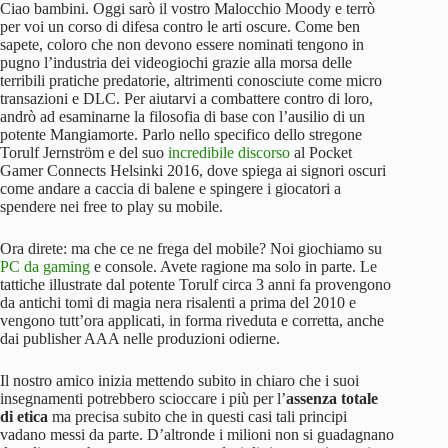
Ciao bambini. Oggi sarò il vostro Malocchio Moody e terrò
per voi un corso di difesa contro le arti oscure. Come ben
sapete, coloro che non devono essere nominati tengono in
pugno l’industria dei videogiochi grazie alla morsa delle
terribili pratiche predatorie, altrimenti conosciute come micro
transazioni e DLC. Per aiutarvi a combattere contro di loro,
andrò ad esaminarne la filosofia di base con l’ausilio di un
potente Mangiamorte. Parlo nello specifico dello stregone
Torulf Jernström e del suo
incredibile discorso
al Pocket
Gamer Connects Helsinki 2016, dove spiega ai signori oscuri
come andare a caccia di balene e spingere i giocatori a
spendere nei free to play su mobile.
Ora direte: ma che ce ne frega del mobile? Noi giochiamo su
PC da gaming
e console. Avete ragione ma solo in parte. Le
tattiche illustrate dal potente Torulf circa 3 anni fa provengono
da antichi tomi di magia nera risalenti a prima del 2010 e
vengono tutt’ora applicati, in forma riveduta e corretta, anche
dai publisher AAA nelle produzioni odierne.
Il nostro amico inizia mettendo subito in chiaro che i suoi
insegnamenti potrebbero scioccare i più per l’
assenza totale
di etica
ma precisa subito che in questi casi tali principi
vadano messi da parte. D’altronde i milioni non si guadagnano