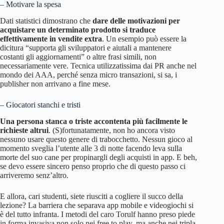
– Motivare la spesa
Dati statistici dimostrano che
dare delle motivazioni per
acquistare un determinato prodotto si traduce
effettivamente in vendite extra
. Un esempio può essere la
dicitura “supporta gli sviluppatori e aiutali a mantenere
costanti gli aggiornamenti” o altre frasi simili, non
necessariamente vere. Tecnica utilizzatissima dai PR anche nel
mondo dei AAA, perché senza micro transazioni, si sa, i
publisher non arrivano a fine mese.
– Giocatori stanchi e tristi
Una persona stanca o triste accontenta più facilmente le
richieste altrui
. (S)fortunatamente, non ho ancora visto
nessuno usare questo genere di trabocchetto. Nessun gioco al
momento sveglia l’utente alle 3 di notte facendo leva sulla
morte del suo cane per propinargli degli acquisti in app. E beh,
se devo essere sincero penso proprio che di questo passo ci
arriveremo senz’altro.
E allora, cari studenti, siete riusciti a cogliere il succo della
lezione? La barriera che separava app mobile e videogiochi si
è del tutto infranta. I metodi del caro Torulf hanno preso piede
in forma invasiva non solo nei free to play, ma anche nei tripla