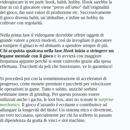
videogiocare in tre parti: hook, habit, hobby. Hook sarebbe la
fase in cui il giocatore viene “
preso all’amo
” dall’originalità
del gioco, dai suoi valori di produzione etc. Successivamente
il gioco diventa habit, un’abitudine, e infine un hobby da
coltivare con regolarità.
Nella prima fase il videogame dovrebbe offrire oggetti di
grande valore a prezzi modesti, così da invogliare il giocatore
a rompere il ghiaccio ed abituarlo a spendere sempre di più.
Chi acquista qualcosa nella fase
Hook
inizia a stringere un
legame mentale con il gioco
e lo avvierà con maggiore
frequenza appunto perché si sente coinvolto grazie alla spesa
effettuata. Trucchetti da jedi che funzionano, ve lo garantisco!
Si procederà poi con la somministrazione di acceleratori di
progresso, come monete premium e pacchetti per velocizzare
le operazioni in game. Tutto e subito, anziché sorbirsi
settimane intere di grinding. Per questo possono essere
utilizzati anche i gacha, le loot box, anzi no scusate le
surprise
mechanics
. Il gioco d’azzardo è eccitante e contribuisce ad
allungare la longevità del titolo! Un sistema etico e divertente,
un vero toccasana, specialmente per chi ha sofferto in passato
di dipendenza da gratta & vinci e slot machine.