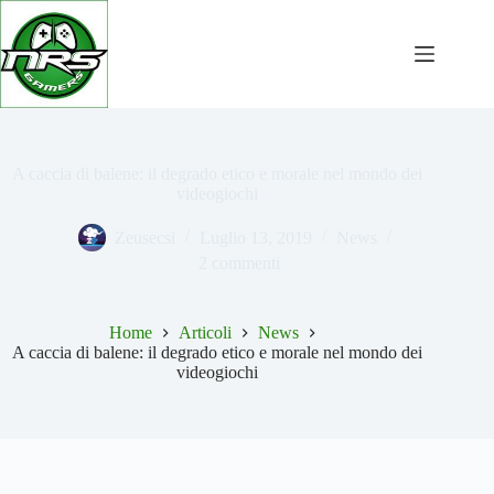
Salta
al
contenuto
A caccia di balene: il degrado etico e morale nel mondo dei
videogiochi
Zeusecsi
Luglio 13, 2019
News
2 commenti
Home
Articoli
News
A caccia di balene: il degrado etico e morale nel mondo dei
videogiochi