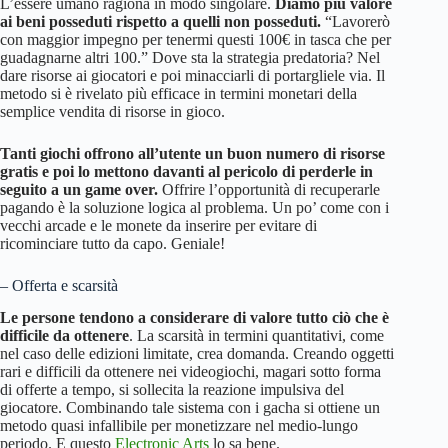
L’essere umano ragiona in modo singolare.
Diamo più valore
ai beni posseduti rispetto a quelli non posseduti.
“Lavorerò
con maggior impegno per tenermi questi 100€ in tasca che per
guadagnarne altri 100.” Dove sta la strategia predatoria? Nel
dare risorse ai giocatori e poi minacciarli di portargliele via. Il
metodo si è rivelato più efficace in termini monetari della
semplice vendita di risorse in gioco.
Tanti giochi offrono all’utente un buon numero di risorse
gratis e poi lo mettono davanti al pericolo di perderle in
seguito a un game over.
Offrire l’opportunità di recuperarle
pagando è la soluzione logica al problema. Un po’ come con i
vecchi arcade e le monete da inserire per evitare di
ricominciare tutto da capo. Geniale!
– Offerta e scarsità
Le persone tendono a considerare di valore tutto ciò che è
difficile da ottenere
. La scarsità in termini quantitativi, come
nel caso delle edizioni limitate, crea domanda. Creando oggetti
rari e difficili da ottenere nei videogiochi, magari sotto forma
di offerte a tempo, si sollecita la reazione impulsiva del
giocatore. Combinando tale sistema con i gacha si ottiene un
metodo quasi infallibile per monetizzare nel medio-lungo
periodo. E questo
Electronic Arts
lo sa bene.