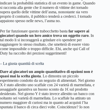
indicare la probabilità statistica di un evento in game. Quando
si racconta alla gente che il numero di vittime dei tornado
supera quello delle vittime dell’asma, nonostante sia vero
proprio il contrario, il pubblico tenderà a crederci. I tornado
appaiono spesso nelle news, l’asma no.
Per far funzionare questo trabocchetto basta
far sapere ai
giocatori quando un loro amico trova un oggetto raro
. In
tal modo li si incoraggerà a grindare e/o spendere per
raggiungere lo stesso risultato, che smetterà di essere visto
come impossibile o troppo difficile. Ehi, anche qui Call of
Duty ha raccolto dei preziosi suggerimenti!
– La giusta quantità di scelta
Dare ai giocatori un ampio quantitativo di opzioni non è
quasi mai la scelta giusta
. Lo dimostra un piccolo
esperimento condotto da un negozio di alimentari. Nel giorno
X è stato allestito uno scaffale con 24 varietà di marmellata, e
assaggiarle garantiva un buono sconto da 1€ sul prodotto
desiderato. Nel giorno Y è stato invece allestito un banco con
soltanto sei varietà di marmellata. Lo scaffale ha attirato un
numero maggiore di curiosi ma in quanto ad acquisti l’ha
spuntata il banco di circa dieci volte. Coincidenze? Io non