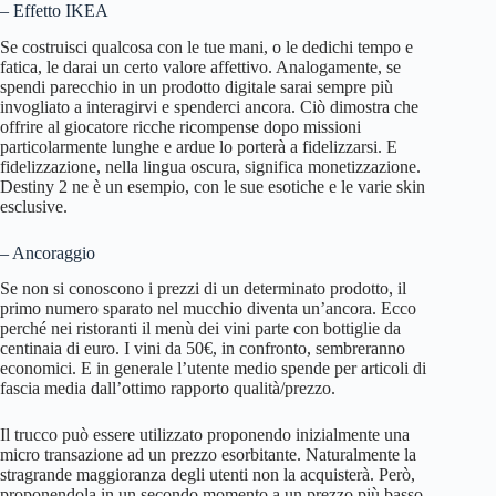
– Effetto IKEA
Se costruisci qualcosa con le tue mani, o le dedichi tempo e
fatica, le darai un certo valore affettivo. Analogamente, se
spendi parecchio in un prodotto digitale sarai sempre più
invogliato a interagirvi e spenderci ancora. Ciò dimostra che
offrire al giocatore ricche ricompense dopo missioni
particolarmente lunghe e ardue lo porterà a fidelizzarsi. E
fidelizzazione, nella lingua oscura, significa monetizzazione.
Destiny 2 ne è un esempio, con le sue esotiche e le varie skin
esclusive.
– Ancoraggio
Se non si conoscono i prezzi di un determinato prodotto, il
primo numero sparato nel mucchio diventa un’ancora. Ecco
perché nei ristoranti il menù dei vini parte con bottiglie da
centinaia di euro. I vini da 50€, in confronto, sembreranno
economici. E in generale l’utente medio spende per articoli di
fascia media dall’ottimo rapporto qualità/prezzo.
Il trucco può essere utilizzato proponendo inizialmente una
micro transazione ad un prezzo esorbitante. Naturalmente la
stragrande maggioranza degli utenti non la acquisterà. Però,
proponendola in un secondo momento a un prezzo più basso