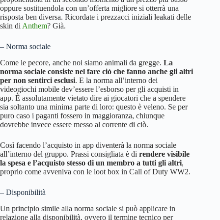
oppure sostituendola con un’offerta migliore si otterrà una
risposta ben diversa. Ricordate i prezzacci iniziali leakati delle
skin di
Anthem
? Già.
– Norma sociale
Come le pecore, anche noi siamo animali da gregge.
La
norma sociale consiste nel fare ciò che fanno anche gli altri
per non sentirci esclusi
. E la norma all’interno dei
videogiochi mobile dev’essere l’esborso per gli acquisti in
app. È assolutamente vietato dire ai giocatori che a spendere
sia soltanto una minima parte di loro: questo è veleno. Se per
puro caso i paganti fossero in maggioranza, chiunque
dovrebbe invece essere messo al corrente di ciò.
Così facendo l’acquisto in app diventerà la norma sociale
all’interno del gruppo. Prassi consigliata è di
rendere visibile
la spesa e l’acquisto stesso di un membro a tutti gli altri
,
proprio come avveniva con le loot box in Call of Duty WW2.
– Disponibilità
Un principio simile alla norma sociale si può applicare in
relazione alla disponibilità, ovvero il termine tecnico per