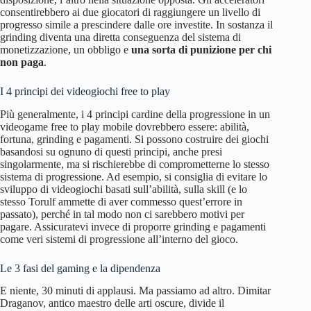
consentirebbero ai due giocatori di raggiungere un livello di
progresso simile a prescindere dalle ore investite. In sostanza il
grinding diventa una diretta conseguenza del sistema di
monetizzazione, un obbligo e
una sorta di punizione per chi
non paga
.
I 4 principi dei videogiochi free to play
Più generalmente, i 4 principi cardine della progressione in un
videogame free to play mobile dovrebbero essere: abilità,
fortuna, grinding e pagamenti. Si possono costruire dei giochi
basandosi su ognuno di questi principi, anche presi
singolarmente, ma si rischierebbe di comprometterne lo stesso
sistema di progressione. Ad esempio, si consiglia di evitare lo
sviluppo di videogiochi basati sull’abilità, sulla skill (e lo
stesso Torulf ammette di aver commesso quest’errore in
passato), perché in tal modo non ci sarebbero motivi per
pagare. Assicuratevi invece di proporre grinding e pagamenti
come veri sistemi di progressione all’interno del gioco.
Le 3 fasi del gaming e la dipendenza
E niente, 30 minuti di applausi. Ma passiamo ad altro. Dimitar
Draganov, antico maestro delle arti oscure, divide il