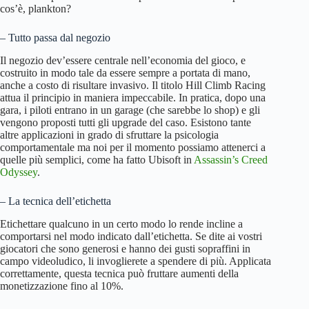
cos’è, plankton?
– Tutto passa dal negozio
Il negozio dev’essere centrale nell’economia del gioco, e
costruito in modo tale da essere sempre a portata di mano,
anche a costo di risultare invasivo. Il titolo Hill Climb Racing
attua il principio in maniera impeccabile. In pratica, dopo una
gara, i piloti entrano in un garage (che sarebbe lo shop) e gli
vengono proposti tutti gli upgrade del caso. Esistono tante
altre applicazioni in grado di sfruttare la psicologia
comportamentale ma noi per il momento possiamo attenerci a
quelle più semplici, come ha fatto Ubisoft in
Assassin’s Creed
Odyssey
.
– La tecnica dell’etichetta
Etichettare qualcuno in un certo modo lo rende incline a
comportarsi nel modo indicato dall’etichetta. Se dite ai vostri
giocatori che sono generosi e hanno dei gusti sopraffini in
campo videoludico, li invoglierete a spendere di più. Applicata
correttamente, questa tecnica può fruttare aumenti della
monetizzazione fino al 10%.