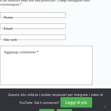
Il tuo indirizzo email non sarà pubblicato.
I campi obbligatori sono
contrassegnati
*
Nome
Email
Sito web
Aggiungi commento
*
Questo sito utilizza i cookie necessari per integrare i video di
Invia commento
Leggi di più
YouTube. Dai il consenso?