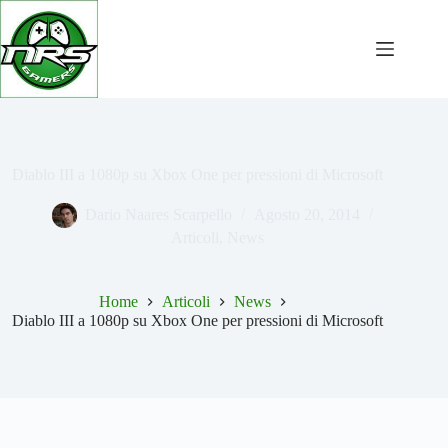
Salta
al
contenuto
Diablo III a 1080p su Xbox One per pressioni di Microsoft
Dario Naares Scarpello
Agosto 20, 2014
Articoli
,
News
Home
Articoli
News
Diablo III a 1080p su Xbox One per pressioni di Microsoft