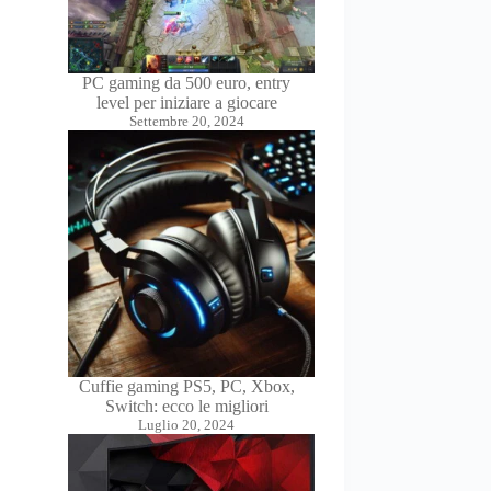
PC gaming da 500 euro, entry
level per iniziare a giocare
Settembre 20, 2024
Cuffie gaming PS5, PC, Xbox,
Switch: ecco le migliori
Luglio 20, 2024