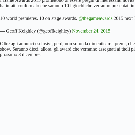
I Game Awards 2015 promettono di essere pregni di interessanti novità
ha infatti confermato che saranno 10 i giochi che verranno presentati i
10 world premieres. 10 on-stage awards.
@thegameawards
2015 next T
— Geoff Keighley (@geoffkeighley)
November 24, 2015
Oltre agli annunci esclusivi, però, non sono da dimenticare i premi, che
show. Saranno dieci, allora, gli award che verranno assegnati ai titoli 
prossimo 3 dicembre.