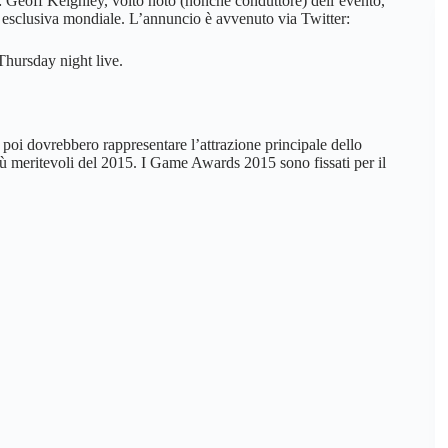
: Geoff Keighley, volto noto (nonché conduttore) dell’evento,
n esclusiva mondiale. L’annuncio è avvenuto via Twitter:
hursday night live.
 poi dovrebbero rappresentare l’attrazione principale dello
più meritevoli del 2015. I Game Awards 2015 sono fissati per il