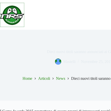
Salta
al
contenuto
Dieci nuovi titoli saranno annunciati a
Mastelli
Novembre 25, 201
Home
Articoli
News
Dieci nuovi titoli saran