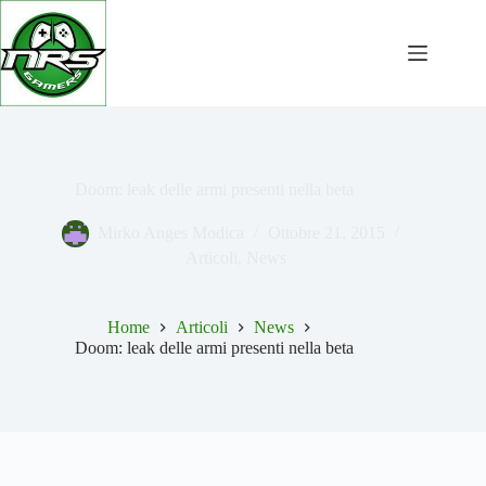
Salta
al
contenuto
Doom: leak delle armi presenti nella beta
Mirko Anges Modica
Ottobre 21, 2015
Articoli
,
News
Home
Articoli
News
Doom: leak delle armi presenti nella beta