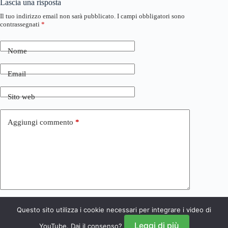
Lascia una risposta
Il tuo indirizzo email non sarà pubblicato.
I campi obbligatori sono
contrassegnati
*
Nome
Email
Sito web
Aggiungi commento
*
Questo sito utilizza i cookie necessari per integrare i video di
Invia commento
Leggi di più
YouTube. Dai il consenso?