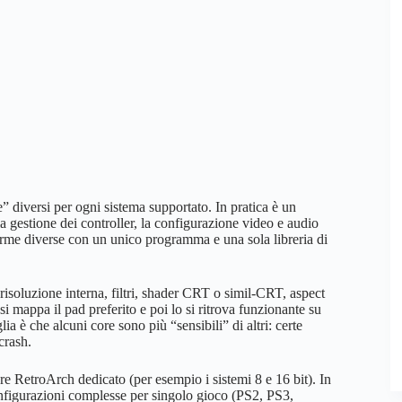
 diversi per ogni sistema supportato. In pratica è un
 la gestione dei controller, la configurazione video e audio
orme diverse con un unico programma e una sola libreria di
(risoluzione interna, filtri, shader CRT o simil-CRT, aspect
: si mappa il pad preferito e poi lo si ritrova funzionante su
 è che alcuni core sono più “sensibili” di altri: certe
crash.
ore RetroArch dedicato (per esempio i sistemi 8 e 16 bit). In
onfigurazioni complesse per singolo gioco (PS2, PS3,