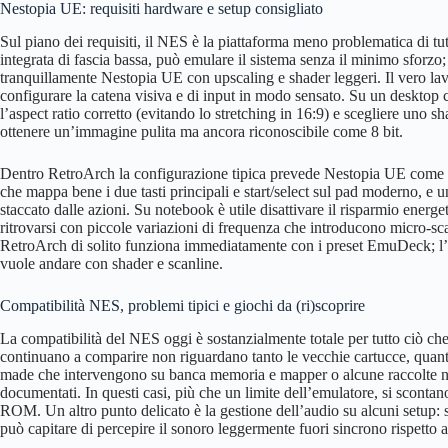
Nestopia UE: requisiti hardware e setup consigliato
Sul piano dei requisiti, il NES è la piattaforma meno problematica di t
integrata di fascia bassa, può emulare il sistema senza il minimo sforz
tranquillamente Nestopia UE con upscaling e shader leggeri. Il vero la
configurare la catena visiva e di input in modo sensato. Su un desktop 
l’aspect ratio corretto (evitando lo stretching in 16:9) e scegliere uno s
ottenere un’immagine pulita ma ancora riconoscibile come 8 bit.
Dentro RetroArch la configurazione tipica prevede Nestopia UE come c
che mappa bene i due tasti principali e start/select sul pad moderno, e u
staccato dalle azioni. Su notebook è utile disattivare il risparmio energ
ritrovarsi con piccole variazioni di frequenza che introducono micro-s
RetroArch di solito funziona immediatamente con i preset EmuDeck; l’uni
vuole andare con shader e scanline.
Compatibilità NES, problemi tipici e giochi da (ri)scoprire
La compatibilità del NES oggi è sostanzialmente totale per tutto ciò che
continuano a comparire non riguardano tanto le vecchie cartucce, quanto
made che intervengono su banca memoria e mapper o alcune raccolte no
documentati. In questi casi, più che un limite dell’emulatore, si scontano
ROM. Un altro punto delicato è la gestione dell’audio su alcuni setup: 
può capitare di percepire il sonoro leggermente fuori sincrono rispetto 