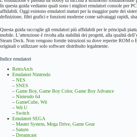
L’emulazione è passata da hobby di nicchia a strumento fondamentale per
In questa guida vediamo quali sono i migliori emulatori console per PC 
affidabili. Oggi esistono emulatori maturi per la maggior parte dei sistem
definizione, filtri grafici e funzioni moderne come salvataggi rapidi, sh
Questa guida raccoglie gli emulatori più affidabili per le principali p
mobile. L’attenzione è rivolta alla stabilità dei progetti, alla qualità del
Steam Deck. Non vengono fornite istruzioni su dove reperire ROM o BI
originali o utilizzare solo software distribuito legalmente.
Indice emulatori
RetroArch
Emulatori Nintendo
–
NES
–
SNES
–
Game Boy, Game Boy Color, Game Boy Advance
–
Nintendo 64
–
GameCube, Wii
–
Wii U
–
Switch
Emulatori SEGA
–
Master System, Mega Drive, Game Gear
–
Saturn
–
Dreamcast