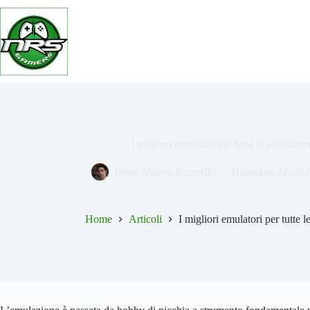
Salta
al
contenuto
I migliori emulatori per tutte le piattafo
Dario Naares Scarpello
Dicembre 22, 20
Home
Articoli
I migliori emulatori per tutte 