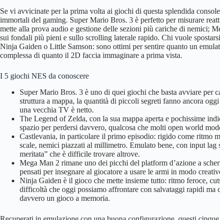
Se vi avvicinate per la prima volta ai giochi di questa splendida console
immortali del gaming. Super Mario Bros. 3 è perfetto per misurare reattivi
mette alla prova audio e gestione delle sezioni più cariche di nemici;
sui fondali più pieni e sullo scrolling laterale rapido. Chi vuole sposta
Ninja Gaiden o Little Samson: sono ottimi per sentire quanto un emula
complessa di quanto il 2D faccia immaginare a prima vista.
I 5 giochi NES da conoscere
Super Mario Bros. 3 è uno di quei giochi che basta avviare per ca
struttura a mappa, la quantità di piccoli segreti fanno ancora oggi 
una vecchia TV è netto.
The Legend of Zelda, con la sua mappa aperta e pochissime indica
spazio per perdersi davvero, qualcosa che molti open world moder
Castlevania, in particolare il primo episodio: rigido come ritmo 
scale, nemici piazzati al millimetro. Emulato bene, con input lag 
meritata” che è difficile trovare altrove.
Mega Man 2 rimane uno dei picchi del platform d’azione a schermat
pensati per insegnare al giocatore a usare le armi in modo creat
Ninja Gaiden è il gioco che mette insieme tutto: ritmo feroce, c
difficoltà che oggi possiamo affrontare con salvataggi rapidi ma c
davvero un gioco a memoria.
Recuperati in emulazione con una buona configurazione, questi cinque 