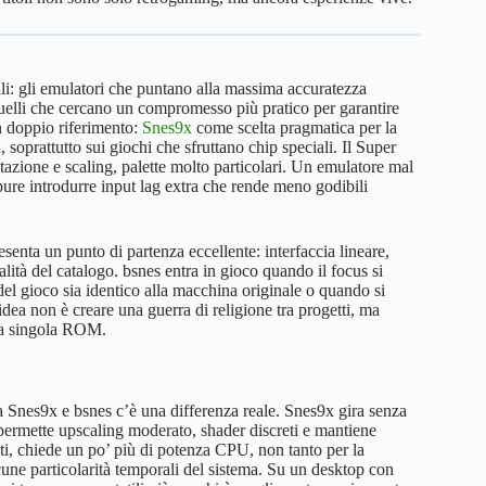
li: gli emulatori che puntano alla massima accuratezza
 quelli che cercano un compromesso più pratico per garantire
n doppio riferimento:
Snes9x
come scelta pragmatica per la
 soprattutto sui giochi che sfruttano chip speciali. Il Super
otazione e scaling, palette molto particolari. Un emulatore mal
ppure introdurre input lag extra che rende meno godibili
nta un punto di partenza eccellente: interfaccia lineare,
lità del catalogo. bsnes entra in gioco quando il focus si
del gioco sia identico alla macchina originale o quando si
’idea non è creare una guerra di religione tra progetti, ma
lla singola ROM.
 Snes9x e bsnes c’è una differenza reale. Snes9x gira senza
permette upscaling moderato, shader discreti e mantiene
ati, chiede un po’ più di potenza CPU, non tanto per la
lcune particolarità temporali del sistema. Su un desktop con