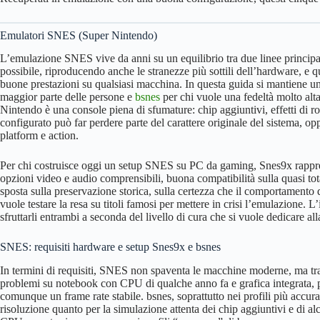
Emulatori SNES (Super Nintendo)
L’emulazione SNES vive da anni su un equilibrio tra due linee principa
possibile, riproducendo anche le stranezze più sottili dell’hardware, e
buone prestazioni su qualsiasi macchina. In questa guida si mantiene u
maggior parte delle persone e
bsnes
per chi vuole una fedeltà molto alta,
Nintendo è una console piena di sfumature: chip aggiuntivi, effetti di r
configurato può far perdere parte del carattere originale del sistema, o
platform e action.
Per chi costruisce oggi un setup SNES su PC da gaming, Snes9x rapprese
opzioni video e audio comprensibili, buona compatibilità sulla quasi tota
sposta sulla preservazione storica, sulla certezza che il comportamento 
vuole testare la resa su titoli famosi per mettere in crisi l’emulazione. L
sfruttarli entrambi a seconda del livello di cura che si vuole dedicare a
SNES: requisiti hardware e setup Snes9x e bsnes
In termini di requisiti, SNES non spaventa le macchine moderne, ma tra
problemi su notebook con CPU di qualche anno fa e grafica integrata, 
comunque un frame rate stabile. bsnes, soprattutto nei profili più accur
risoluzione quanto per la simulazione attenta dei chip aggiuntivi e di a