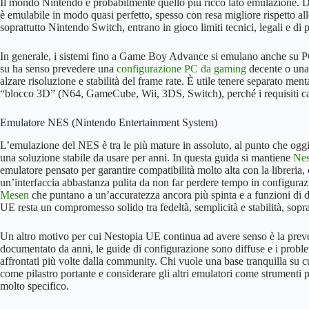
Il mondo Nintendo è probabilmente quello più ricco lato emulazione. D
è emulabile in modo quasi perfetto, spesso con resa migliore rispetto a
soprattutto Nintendo Switch, entrano in gioco limiti tecnici, legali e d
In generale, i sistemi fino a Game Boy Advance si emulano anche su P
su ha senso prevedere una
configurazione PC da gaming
decente o una 
alzare risoluzione e stabilità del frame rate. È utile tenere separato
“blocco 3D” (N64, GameCube, Wii, 3DS, Switch), perché i requisiti c
Emulatore NES (Nintendo Entertainment System)
L’emulazione del NES è tra le più mature in assoluto, al punto che oggi
una soluzione stabile da usare per anni. In questa guida si mantiene
Nes
emulatore pensato per garantire compatibilità molto alta con la libreria,
un’interfaccia abbastanza pulita da non far perdere tempo in configurazio
Mesen
che puntano a un’accuratezza ancora più spinta e a funzioni di
UE resta un compromesso solido tra fedeltà, semplicità e stabilità, so
Un altro motivo per cui Nestopia UE continua ad avere senso è la prev
documentato da anni, le guide di configurazione sono diffuse e i problemi
affrontati più volte dalla community. Chi vuole una base tranquilla su
come pilastro portante e considerare gli altri emulatori come strumenti pi
molto specifico.