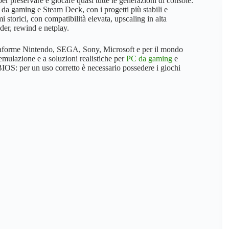
 preservare e giocare quasi tutte le generazioni di console.
da gaming e Steam Deck, con i progetti più stabili e
i storici, con compatibilità elevata, upscaling in alta
ader, rewind e netplay.
iattaforme Nintendo, SEGA, Sony, Microsoft e per il mondo
l’emulazione e a soluzioni realistiche per
PC da gaming
e
OS: per un uso corretto è necessario possedere i giochi