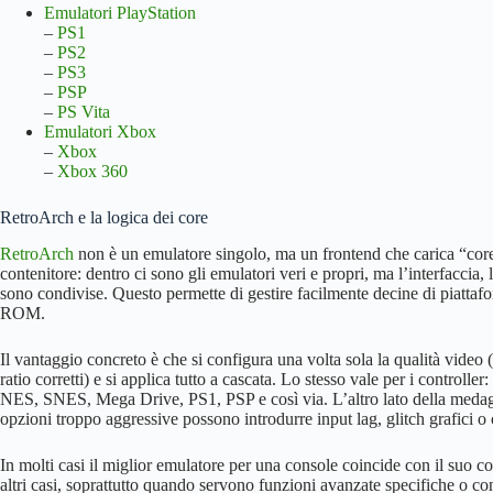
Emulatori PlayStation
–
PS1
–
PS2
–
PS3
–
PSP
–
PS Vita
Emulatori Xbox
–
Xbox
–
Xbox 360
RetroArch e la logica dei core
RetroArch
non è un emulatore singolo, ma un frontend che carica “core”
contenitore: dentro ci sono gli emulatori veri e propri, ma l’interfaccia,
sono condivise. Questo permette di gestire facilmente decine di piattaf
ROM.
Il vantaggio concreto è che si configura una volta sola la qualità video 
ratio corretti) e si applica tutto a cascata. Lo stesso vale per i controller
NES, SNES, Mega Drive, PS1, PSP e così via. L’altro lato della medaglia
opzioni troppo aggressive possono introdurre input lag, glitch grafici o 
In molti casi il miglior emulatore per una console coincide con il suo c
altri casi, soprattutto quando servono funzioni avanzate specifiche o c