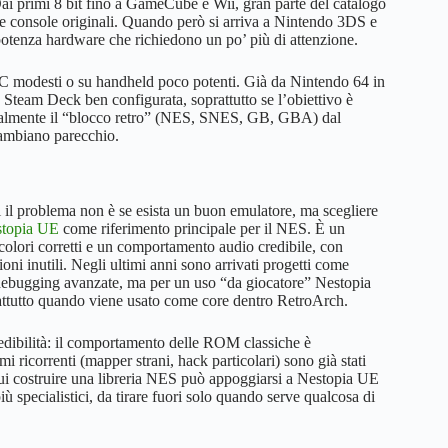
ai primi 8 bit fino a GameCube e Wii, gran parte del catalogo
lle console originali. Quando però si arriva a Nintendo 3DS e
i potenza hardware che richiedono un po’ più di attenzione.
C modesti o su handheld poco potenti. Già da Nintendo 64 in
Steam Deck ben configurata, soprattutto se l’obiettivo è
 mentalmente il “blocco retro” (NES, SNES, GB, GBA) dal
ambiano parecchio.
 il problema non è se esista un buon emulatore, ma scegliere
topia UE
come riferimento principale per il NES. È un
 colori corretti e un comportamento audio credibile, con
ni inutili. Negli ultimi anni sono arrivati progetti come
 debugging avanzate, ma per un uso “da giocatore” Nestopia
prattutto quando viene usato come core dentro RetroArch.
edibilità: il comportamento delle ROM classiche è
 ricorrenti (mapper strani, hack particolari) sono già stati
 cui costruire una libreria NES può appoggiarsi a Nestopia UE
ù specialistici, da tirare fuori solo quando serve qualcosa di