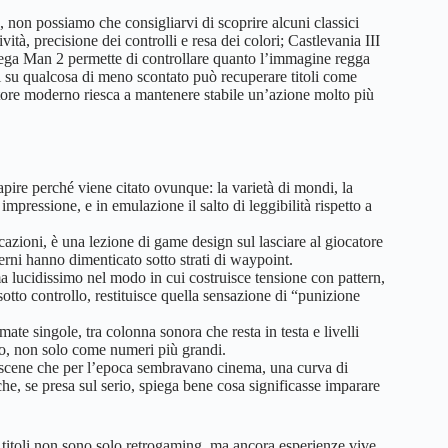
, non possiamo che consigliarvi di scoprire alcuni classici
tà, precisione dei controlli e resa dei colori; Castlevania III
 Mega Man 2 permette di controllare quanto l’immagine regga
rsi su qualcosa di meno scontato può recuperare titoli come
tore moderno riesca a mantenere stabile un’azione molto più
pire perché viene citato ovunque: la varietà di mondi, la
impressione, e in emulazione il salto di leggibilità rispetto a
zioni, è una lezione di game design sul lasciare al giocatore
ni hanno dimenticato sotto strati di waypoint.
ma lucidissimo nel modo in cui costruisce tensione con pattern,
sotto controllo, restituisce quella sensazione di “punizione
e singole, tra colonna sonora che resta in testa e livelli
ivo, non solo come numeri più grandi.
utscene che per l’epoca sembravano cinema, una curva di
he, se presa sul serio, spiega bene cosa significasse imparare
titoli non sono solo retrogaming, ma ancora esperienze vive.