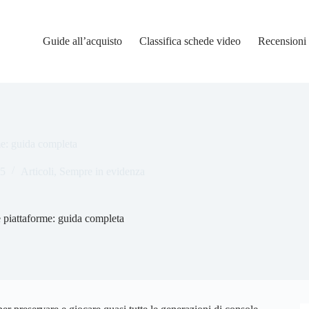
Guide all’acquisto
Classifica schede video
Recensioni
rme: guida completa
25
Articoli
,
Sempre in evidenza
le piattaforme: guida completa