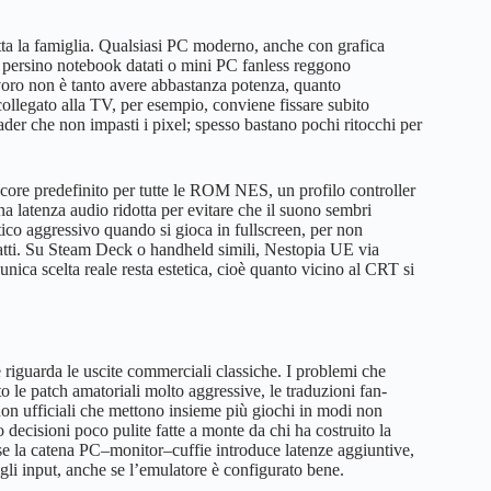
utta la famiglia. Qualsiasi PC moderno, anche con grafica
o; persino notebook datati o mini PC fanless reggono
voro non è tanto avere abbastanza potenza, quanto
collegato alla TV, per esempio, conviene fissare subito
hader che non impasti i pixel; spesso bastano pochi ritocchi per
ore predefinito per tutte le ROM NES, un profilo controller
na latenza audio ridotta per evitare che il suono sembri
etico aggressivo quando si gioca in fullscreen, per non
catti. Su Steam Deck o handheld simili, Nestopia UE via
ca scelta reale resta estetica, cioè quanto vicino al CRT si
 riguarda le uscite commerciali classiche. I problemi che
 le patch amatoriali molto aggressive, le traduzioni fan-
n ufficiali che mettono insieme più giochi in modi non
 decisioni poco pulite fatte a monte da chi ha costruito la
se la catena PC–monitor–cuffie introduce latenze aggiuntive,
agli input, anche se l’emulatore è configurato bene.