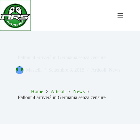
Salta
al
contenuto
Fallout 4 arriverà in Germania senza censure
Mastelli
Settembre 8, 2015
Articoli
,
News
Home
Articoli
News
Fallout 4 arriverà in Germania senza censure