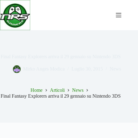
Salta
al
contenuto
Final Fantasy Explorers arriva il 29 gennaio su Nintendo 3DS
Mirko Anges Modica
Luglio 30, 2015
News
Home
Articoli
News
Final Fantasy Explorers arriva il 29 gennaio su Nintendo 3DS