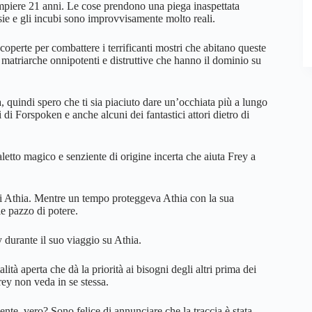
compiere 21 anni. Le cose prendono una piega inaspettata
ie e gli incubi sono improvvisamente molto reali.
coperte per combattere i terrificanti mostri che abitano queste
a, matriarche onnipotenti e distruttive che hanno il dominio su
quindi spero che ti sia piaciuto dare un’occhiata più a lungo
i di Forspoken e anche alcuni dei fantastici attori dietro di
etto magico e senziente di origine incerta che aiuta Frey a
 di Athia. Mentre un tempo proteggeva Athia con la sua
le pazzo di potere.
y durante il suo viaggio su Athia.
à aperta che dà la priorità ai bisogni degli altri prima dei
rey non veda in se stessa.
dente, vero? Sono felice di annunciare che la traccia è stata