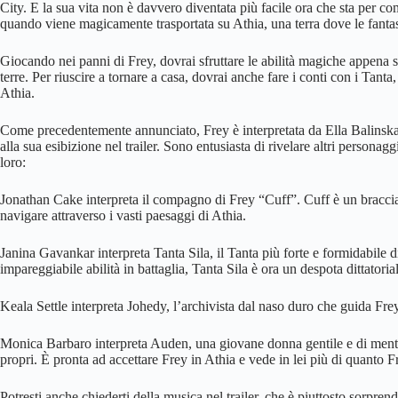
City. E la sua vita non è davvero diventata più facile ora che sta per 
quando viene magicamente trasportata su Athia, una terra dove le fantas
Giocando nei panni di Frey, dovrai sfruttare le abilità magiche appena s
terre. Per riuscire a tornare a casa, dovrai anche fare i conti con i Tant
Athia.
Come precedentemente annunciato, Frey è interpretata da Ella Balinska, 
alla sua esibizione nel trailer. Sono entusiasta di rivelare altri personagg
loro:
Jonathan Cake interpreta il compagno di Frey “Cuff”. Cuff è un braccial
navigare attraverso i vasti paesaggi di Athia.
Janina Gavankar interpreta Tanta Sila, il Tanta più forte e formidabile
impareggiabile abilità in battaglia, Tanta Sila è ora un despota dittatoria
Keala Settle interpreta Johedy, l’archivista dal naso duro che guida Fre
Monica Barbaro interpreta Auden, una giovane donna gentile e di mentalit
propri. È pronta ad accettare Frey in Athia e vede in lei più di quanto F
Potresti anche chiederti della musica nel trailer, che è piuttosto sorpren