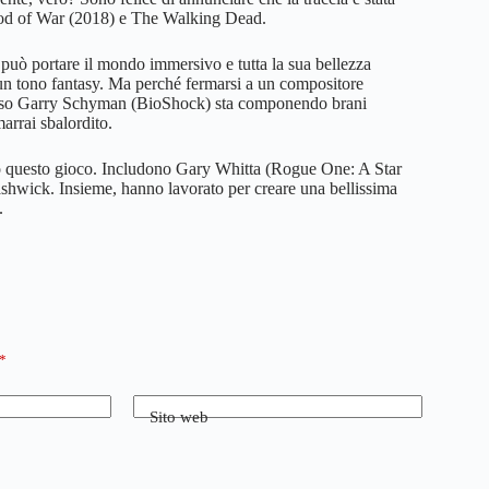
God of War (2018) e The Walking Dead.
 può portare il mondo immersivo e tutta la sua bellezza
 un tono fantasy. Ma perché fermarsi a un compositore
amoso Garry Schyman (BioShock) sta componendo brani
marrai sbalordito.
ietro questo gioco. Includono Gary Whitta (Rogue One: A Star
hwick. Insieme, hanno lavorato per creare una bellissima
.
*
Sito web