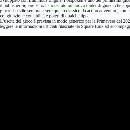
Sviluppato con Luminous Engine, Forspoken è uno dei primissimi gioc
il publisher Square Enix
ha mostrato un nuovo trailer
di gioco, che appr
gioco. Lo stile sembra essere quello classico da action adventure, con 
congiunzione con abilità e poteri di qualche tipo.
L’uscita del gioco è prevista in modo generico per la Primavera del 2
leggere le informazioni ufficiali rilasciate da Square Enix ad accompagn