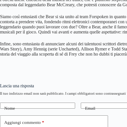
composta dal leggendario Bear McCreary, che potresti conoscere da 
Siamo così entusiasti che Bear si sia unito al team Forspoken in quanto
contorta a prendere vita, fondendo ritmi elettronici contemporanei con
leggendario quando puoi lavorare con due? Oltre a Bear, anche il f
musicali per il gioco. Quindi vai avanti e aumenta quelle aspettative: ri
Infine, sono entusiasta di annunciare alcuni dei talentuosi scrittori d
Wars Story), Amy Hennig (serie Uncharted), Allison Rymer e Todd Stas
storia del viaggio alla scoperta di sé di Frey che non ho dubbi ti piacerà
Lascia una risposta
Il tuo indirizzo email non sarà pubblicato.
I campi obbligatori sono contrassegnati
Nome
Email
Aggiungi commento
*