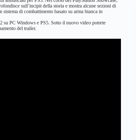
hi annunciati per PS5. Nel corso del PlayStation Showcase,
ofondisce sull’incipit della storia e mostra alcune sezioni di
un sistema di combattimento basato su arma bianca in
022 su PC Windows e PS5. Sotto il nuovo video potrete
amento del trailer.