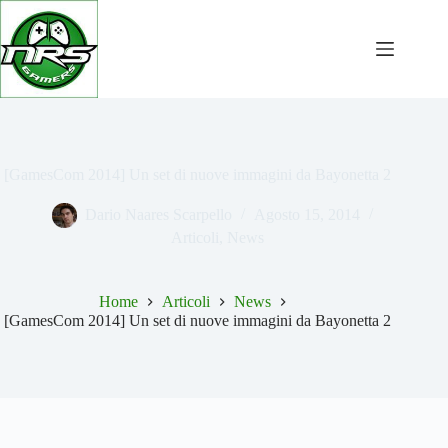
Salta
al
contenuto
[GamesCom 2014] Un set di nuove immagini da Bayonetta 2
Dario Naares Scarpello
Agosto 15, 2014
Articoli
,
News
Home
Articoli
News
[GamesCom 2014] Un set di nuove immagini da Bayonetta 2