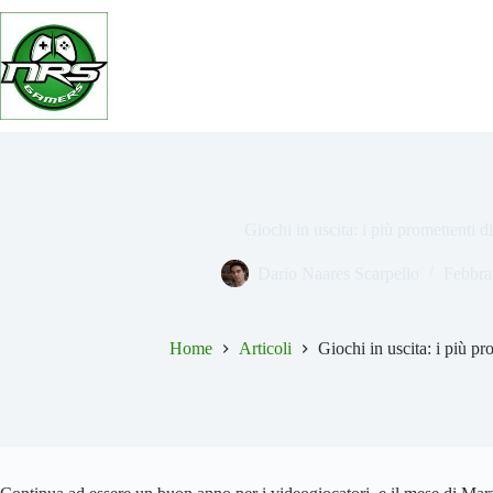
Salta
al
contenuto
Giochi in uscita: i più promettenti 
Dario Naares Scarpello
Febbra
Home
Articoli
Giochi in uscita: i più p