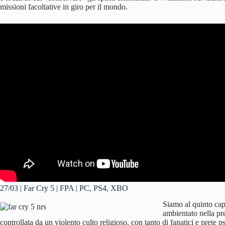
missioni facoltative in giro per il mondo.
27/03 | Far Cry 5 | FPA | PC, PS4, XBO
Siamo al quinto capi
ambientato nella pre
controllata da un violento culto religioso, con tanto di fanatici e prete 