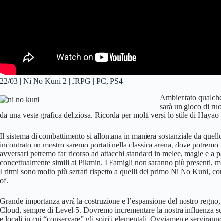
22/03 | Ni No Kuni 2 | JRPG | PC, PS4
Ambientato qualche
sarà un gioco di ru
da una veste grafica deliziosa. Ricorda per molti versi lo stile di Hayao
Il sistema di combattimento si allontana in maniera sostanziale da quel
incontrato un mostro saremo portati nella classica arena, dove potremo 
avversari potremo far ricorso ad attacchi standard in melee, magie e a pa
concettualmente simili ai Pikmin. I Famigli non saranno più presenti, me
I ritmi sono molto più serrati rispetto a quelli del primo Ni No Kuni, c
of.
Grande importanza avrà la costruzione e l’espansione del nostro regno,
Cloud, sempre di Level-5. Dovremo incrementare la nostra influenza sui 
e locali in cui “conservare” gli spiriti elementali. Ovviamente serviran