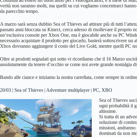
Continua ad essere un buon anno per i videogiocatori, e il mese di Marzo 
verità non saranno molti, ma quelli su cui vogliamo concentrarci hann
da parecchio tempo.
A marzo sarà senza dubbio Sea of Thieves ad attirare più di tutti l’atten
passato anni bloccata su Kinect, cerca adesso di risollevare il proprio
un’esclusiva console per Xbox One, ma è giocabile anche su PC Windo
necessario acquistare il prodotto per giocarlo, basterà sottoscrivere u
Xbox dovranno aggiungere il costo del Live Gold, mentre quelli PC no
Oltre ai prodotti segnalati qui sotto vi ricordiamo che il 16 Marzo uscir
assolutamente da tenere d’occhio se come noi avete grande nostalgia di
Bando alle ciance e iniziamo la nostra carrellata, come sempre in ordine
20/03 | Sea of Thieves | Adventure multiplayer | PC, XBO
Sea of Thieves usc
ogni probabilità il 
altissime.
Si tratta di un adve
soluzione di contin
missioni, andranno 
dominati da non mor