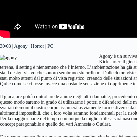
30/03 | Agony | Horror | PC
Agony è un survival
Kickstarter. Il gioc
terrena, il setting è nientemeno che l’Inferno. L’ambientazione ha già st
sia il design visivo che sonoro sembrano straordinari. Dalle demo viste
stati molto attenti dal punto di vista registico, creando delle situazion
Qui è come se ci fosse invece una costante sensazione di opprimente te
Il giocatore potrà controllare le anime degli altri dannati e, procedendo
questo modo saremo in grado di utilizzarne i poteri e difenderci dalle
svariati demoni il nostro corpo assumerà ovviamente forme diverse da q
altrimenti impossibili, che a loro volta saranno fondamentali per la riso
Per la maggior parte del tempo comunque la miglior difesa sarà nasconder
concept paragonabile a quello dei vari Amnesia o Outlast.
Da quanto emerso fino a questo momento, sembra che la qualità generale 