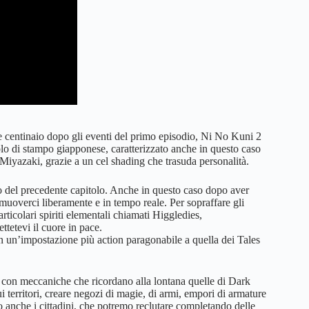
 centinaio dopo gli eventi del primo episodio, Ni No Kuni 2
olo di stampo giapponese, caratterizzato anche in questo caso
 Miyazaki, grazie a un cel shading che trasuda personalità.
lo del precedente capitolo. Anche in questo caso dopo aver
muoverci liberamente e in tempo reale. Per sopraffare gli
rticolari spiriti elementali chiamati Higgledies,
ttetevi il cuore in pace.
on un’impostazione più action paragonabile a quella dei Tales
 con meccaniche che ricordano alla lontana quelle di Dark
territori, creare negozi di magie, di armi, empori di armature
no anche i cittadini, che potremo reclutare completando delle