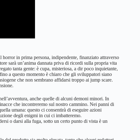
 horror in prima persona, indipendente, finanziato attraverso
atore sarà un’anima dannata priva di ricordi sulla propria vita
regato tanta gente: è cupa, misteriosa, a dir poco inquietante,
 fino a questo momento è chiaro che gli sviluppatori siano
i ansiogene che non sembrano affidarsi troppo ai jump scare.
nsione.
 nell’avventura, anche quelle di alcuni demoni minori. In
 minacce che incontreremo sul nostro cammino. Nei panni di
uella umana: questo ci consentirà di eseguire azioni
luzione degli enigmi in cui ci imbatteremo.
si o darsi alla fuga, sotto un certo punto di vista è un
del prodotto sia molto elevata, tanto che alcuni redattori