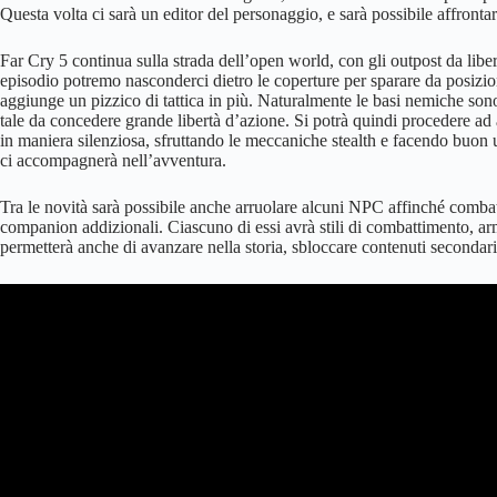
Questa volta ci sarà un editor del personaggio, e sarà possibile affron
Far Cry 5 continua sulla strada dell’open world, con gli outpost da libera
episodio potremo nasconderci dietro le coperture per sparare da posizio
aggiunge un pizzico di tattica in più. Naturalmente le basi nemiche sono 
tale da concedere grande libertà d’azione. Si potrà quindi procedere ad ar
in maniera silenziosa, sfruttando le meccaniche stealth e facendo buon u
ci accompagnerà nell’avventura.
Tra le novità sarà possibile anche arruolare alcuni NPC affinché combatta
companion addizionali. Ciascuno di essi avrà stili di combattimento, ar
permetterà anche di avanzare nella storia, sbloccare contenuti secondari