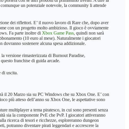
porterà con sé altri prodotti di primissimo livello. A dire la
o comunque un potenziale notevole, la community li attende
zione dei riflettori. E’ il nuovo lavoro di Rare che, dopo aver
 nome con un progetto molto ambizioso. Il gioco è ovviamente
ws. Fa parte inoltre di
Xbox Game Pass
, quindi non sarà
n abbonamento (10 euro al mese). Naturalmente i giocatori
n dovranno sostenere alcuna spesa addizionale.
à la versione rimasterizzata di Burnout Paradise,
 questo franchise di guida arcade.
 di uscita.
irà il 20 Marzo sia su PC Windows che su Xbox One. E’ con
gioco più atteso dell’anno su Xbox One, le aspettative sono
nture multiplayer a tema piratesco, in cui sono presenti senza
uità sia la componente PvE che PvP. I giocatori attiveranno
alla ricerca di tesori e ricchezze, esploreranno dungeon
ti, potranno diventare pirati leggendari e accrescere la