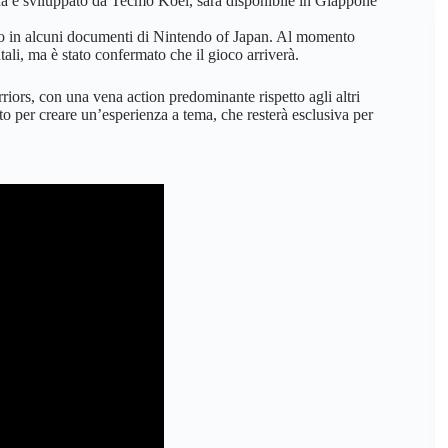
lda e sviluppato da Tecmo Koei, sarà disponibile in Giappone
to in alcuni documenti di Nintendo of Japan. Al momento
ali, ma è stato confermato che il gioco arriverà.
riors, con una vena action predominante rispetto agli altri
to per creare un’esperienza a tema, che resterà esclusiva per