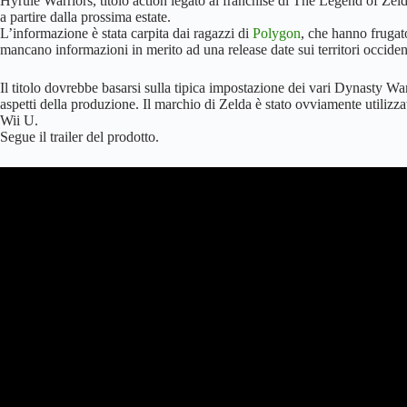
Hyrule Warriors, titolo action legato al franchise di The Legend of Ze
a partire dalla prossima estate.
L’informazione è stata carpita dai ragazzi di
Polygon
, che hanno fruga
mancano informazioni in merito ad una release date sui territori occident
Il titolo dovrebbe basarsi sulla tipica impostazione dei vari Dynasty War
aspetti della produzione. Il marchio di Zelda è stato ovviamente utilizza
Wii U.
Segue il trailer del prodotto.