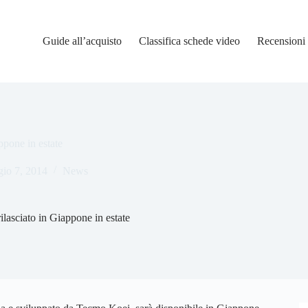
Guide all’acquisto
Classifica schede video
Recensioni
ppone in estate
io 7, 2014
News
ilasciato in Giappone in estate