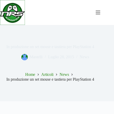
Salta
al
contenuto
In produzione un set mouse e tastiera per PlayStation 4
Mastelli
Luglio 28, 2015
News
Home
Articoli
News
In produzione un set mouse e tastiera per PlayStation 4