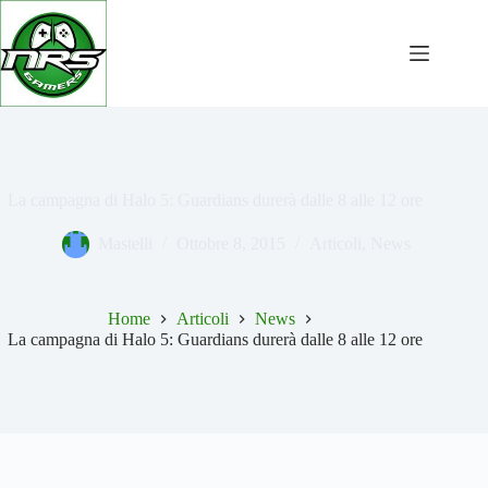
Salta
al
contenuto
La campagna di Halo 5: Guardians durerà dalle 8 alle 12 ore
Mastelli
Ottobre 8, 2015
Articoli
,
News
Home
Articoli
News
La campagna di Halo 5: Guardians durerà dalle 8 alle 12 ore