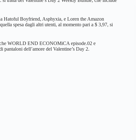
 si tratta del Valentine’s Day 2 Weekly Bundle, che include
care a Hatoful Boyfriend, Asphyxia, e Loren the Amazon
ella spesa dagli altri utenti, al momento pari a $ 3,97, si
 citati anche WORLD END ECONOMiCA episode.02 e
di pantaloni dell’amore del Valentine’s Day 2.