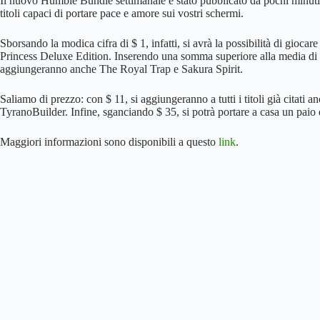
Il nuovo Humble Bundle settimanale è stato pubblicato da pochi minuti:
titoli capaci di portare pace e amore sui vostri schermi.
Sborsando la modica cifra di $ 1, infatti, si avrà la possibilità di gio
Princess Deluxe Edition. Inserendo una somma superiore alla media di qu
aggiungeranno anche The Royal Trap e Sakura Spirit.
Saliamo di prezzo: con $ 11, si aggiungeranno a tutti i titoli già
TyranoBuilder. Infine, sganciando $ 35, si potrà portare a casa un paio 
Maggiori informazioni sono disponibili a questo
link
.