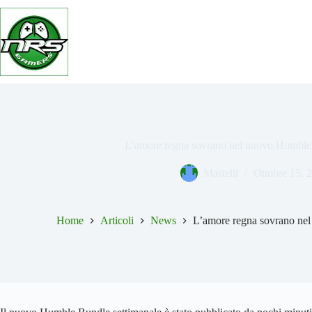
Salta
al
contenuto
L’amore regna sovrano nel nuovo Humble 
Mastelli
Ottobre 15, 
Home
Articoli
News
L’amore regna sovrano ne