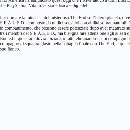
NIS America ha annunciato quest’oggi che l’RPG tattico a turni Lost D
3 e PlayStation Vita in versione fisica e digitale!
Per domare la minaccia del misterioso The End sull’intero pianeta, dive
S.E.A.L.E.D., composto da undici sensitivi con abilità soprannaturali. Ogn
in combattimento, che possono essere potenziate dopo aver maturato su
tra i membri del S.E.A.L.E.D., ma bisogna fare attenzione agli alleati di 
End ed il giocatore dovrà iniziare, infatti, eliminando i suoi compagni di
compagno di squadra giusto nella battaglia finale con The End, il quale p
suo fianco.