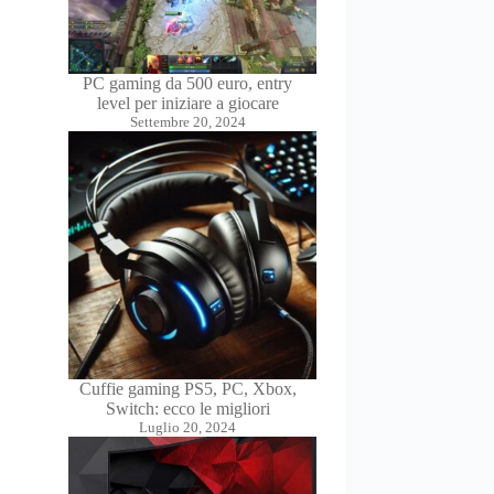
PC gaming da 500 euro, entry
level per iniziare a giocare
Settembre 20, 2024
Cuffie gaming PS5, PC, Xbox,
Switch: ecco le migliori
Luglio 20, 2024