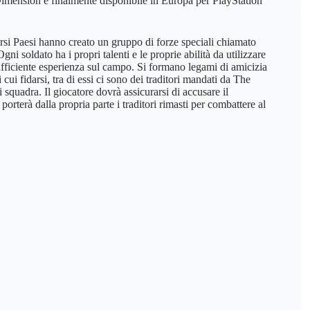
imension è finalmente disponibile in Europa per PlayStation
rsi Paesi hanno creato un gruppo di forze speciali chiamato
i soldato ha i propri talenti e le proprie abilità da utilizzare
fficiente esperienza sul campo. Si formano legami di amicizia
cui fidarsi, tra di essi ci sono dei traditori mandati da The
 squadra. Il giocatore dovrà assicurarsi di accusare il
orterà dalla propria parte i traditori rimasti per combattere al