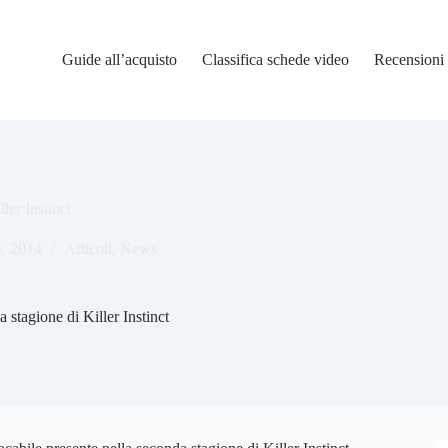
Guide all’acquisto
Classifica schede video
Recensioni
ler Instinct
4, 2014
Articoli
,
News
 stagione di Killer Instinct