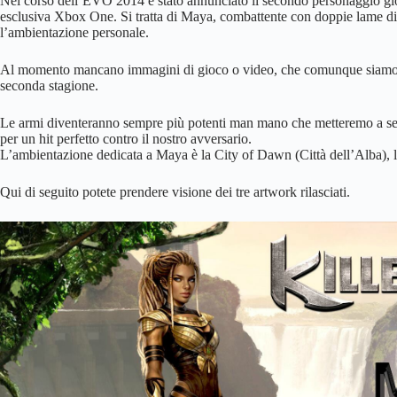
Nel corso dell’EVO 2014 è stato annunciato il secondo personaggio gioca
esclusiva Xbox One. Si tratta di Maya, combattente con doppie lame di c
l’ambientazione personale.
Al momento mancano immagini di gioco o video, che comunque siamo cert
seconda stagione.
Le armi diventeranno sempre più potenti man mano che metteremo a segno 
per un hit perfetto contro il nostro avversario.
L’ambientazione dedicata a Maya è la City of Dawn (Città dell’Alba), le 
Qui di seguito potete prendere visione dei tre artwork rilasciati.