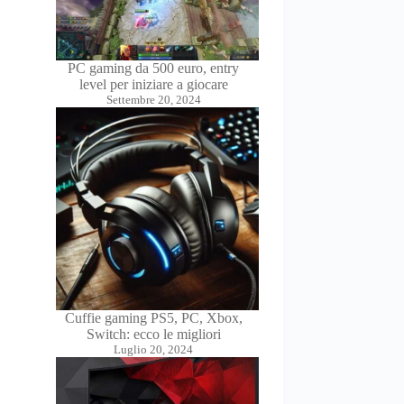
PC gaming da 500 euro, entry
level per iniziare a giocare
Settembre 20, 2024
Cuffie gaming PS5, PC, Xbox,
Switch: ecco le migliori
Luglio 20, 2024