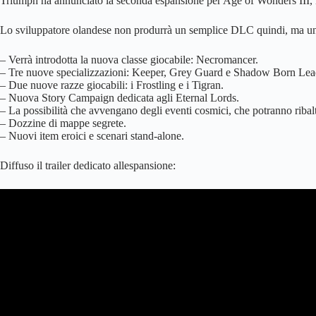
Triumph ha annunciato la seconda espansione per Age of Wonders III
Lo sviluppatore olandese non produrrà un semplice DLC quindi, ma una
– Verrà introdotta la nuova classe giocabile: Necromancer.
– Tre nuove specializzazioni: Keeper, Grey Guard e Shadow Born Lea
– Due nuove razze giocabili: i Frostling e i Tigran.
– Nuova Story Campaign dedicata agli Eternal Lords.
– La possibilità che avvengano degli eventi cosmici, che potranno ribalta
– Dozzine di mappe segrete.
– Nuovi item eroici e scenari stand-alone.
Diffuso il trailer dedicato allespansione: