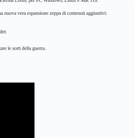
, Eternal Lords, per PC Windows, Linux e Mac OS.
 nuova vera espansione zeppa di contenuti aggiuntivi:
der.
re le sorti della guerra.