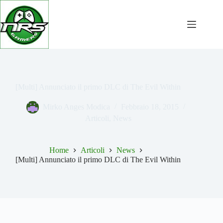
Salta
al
contenuto
[Multi] Annunciato il primo DLC di The Evil Within
Mirko Anges Modica
Febbraio 18, 2015
Articoli
,
News
Home
Articoli
News
[Multi] Annunciato il primo DLC di The Evil Within