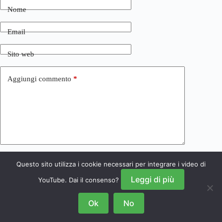
Nome
Email
Sito web
Aggiungi commento
*
Questo sito utilizza i cookie necessari per integrare i video di
Invia commento
Leggi di più
YouTube. Dai il consenso?
Ok
No
Copyright © 2026 NRSGamers