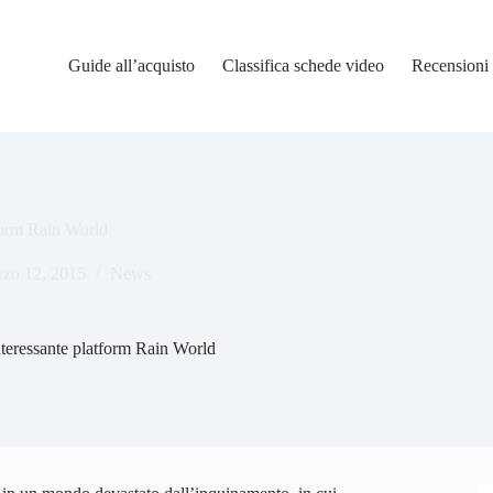
Guide all’acquisto
Classifica schede video
Recensioni
tform Rain World
zo 12, 2015
News
nteressante platform Rain World