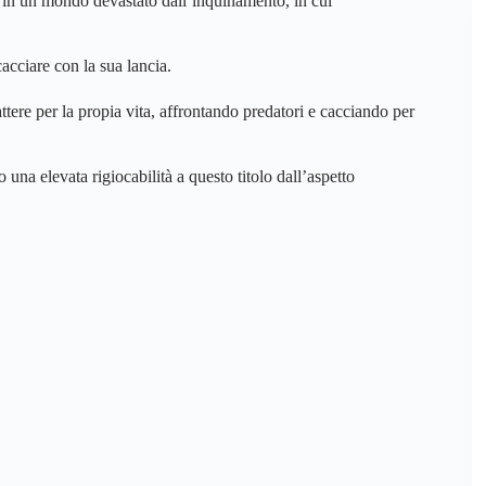
 in un mondo devastato dall’inquinamento, in cui
cacciare con la sua lancia.
attere per la propia vita, affrontando predatori e cacciando per
una elevata rigiocabilità a questo titolo dall’aspetto