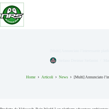
Salta
al
contenuto
[Multi] Annunciato l’interessante pla
Stefano Dreimar Stefanini
Mar
Home
Articoli
News
[Multi] Annunciato l’i