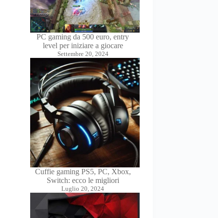
PC gaming da 500 euro, entry
level per iniziare a giocare
Settembre 20, 2024
Cuffie gaming PS5, PC, Xbox,
Switch: ecco le migliori
Luglio 20, 2024