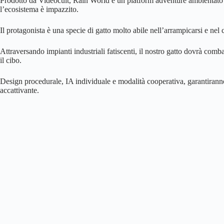
Prodotto da Videocult, Rain World è un platform adventure ambientato
l’ecosistema è impazzito.
Il protagonista è una specie di gatto molto abile nell’arrampicarsi e nel 
Attraversando impianti industriali fatiscenti, il nostro gatto dovrà comb
il cibo.
Design procedurale, IA individuale e modalità cooperativa, garantiranno 
accattivante.