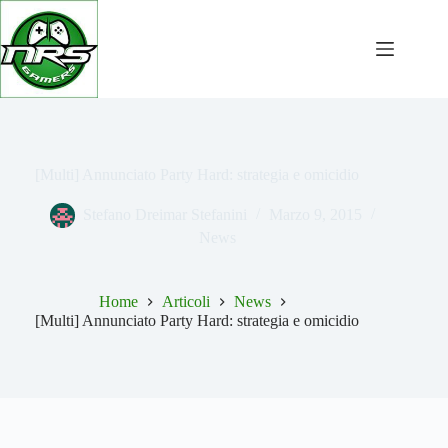
Salta
al
contenuto
[Multi] Annunciato Party Hard: strategia e omicidio
Stefano Dreimar Stefanini
Marzo 9, 2015
News
Home
Articoli
News
[Multi] Annunciato Party Hard: strategia e omicidio