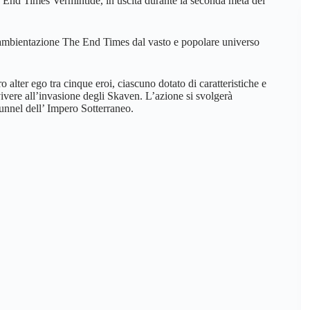
End Times Vermintide, in uscita durante la seconda metà del
 l’ambientazione The End Times dal vasto e popolare universo
ro alter ego tra cinque eroi, ciascuno dotato di caratteristiche e
ivere all’invasione degli Skaven. L’azione si svolgerà
tunnel dell’ Impero Sotterraneo.