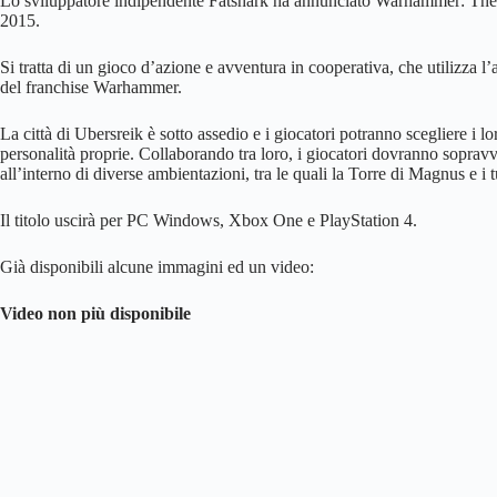
Lo sviluppatore indipendente Fatshark ha annunciato Warhammer: The 
2015.
Si tratta di un gioco d’azione e avventura in cooperativa, che utilizza
del franchise Warhammer.
La città di Ubersreik è sotto assedio e i giocatori potranno scegliere i lo
personalità proprie. Collaborando tra loro, i giocatori dovranno sopravv
all’interno di diverse ambientazioni, tra le quali la Torre di Magnus e i 
Il titolo uscirà per PC Windows, Xbox One e PlayStation 4.
Già disponibili alcune immagini ed un video:
Video non più disponibile