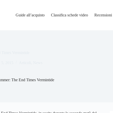
Guide all’acquisto
Classifica schede video
Recensioni
 Times Vermintide
 5, 2015
Articoli
,
News
ammer: The End Times Vermintide