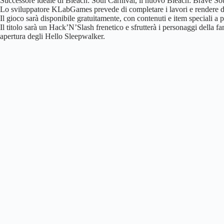
Successore ideale di Bleach: Soul Carnival, il nuovo Bleach: Brave Souls
Lo sviluppatore KLabGames prevede di completare i lavori e rendere di
Il gioco sarà disponibile gratuitamente, con contenuti e item speciali a
Il titolo sarà un Hack’N’Slash frenetico e sfrutterà i personaggi della 
apertura degli Hello Sleepwalker.