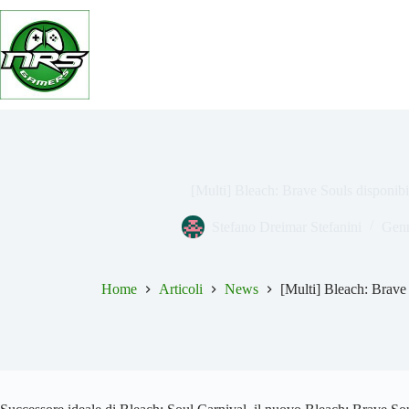
Salta
al
contenuto
[Multi] Bleach: Brave Souls disponibi
Stefano Dreimar Stefanini
Genn
Home
Articoli
News
[Multi] Bleach: Brave 