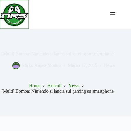
Salta
al
contenuto
[Multi] Bomba: Nintendo si lancia sul gaming su smartphone
Mirko Anges Modica
Marzo 17, 2015
News
Home
Articoli
News
[Multi] Bomba: Nintendo si lancia sul gaming su smartphone