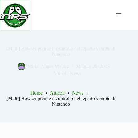
Salta
al
contenuto
[Multi] Bowser prende il controllo del reparto vendite di
Nintendo
Mirko Anges Modica
Maggio 20, 2015
Articoli
,
News
Home
Articoli
News
[Multi] Bowser prende il controllo del reparto vendite di
Nintendo