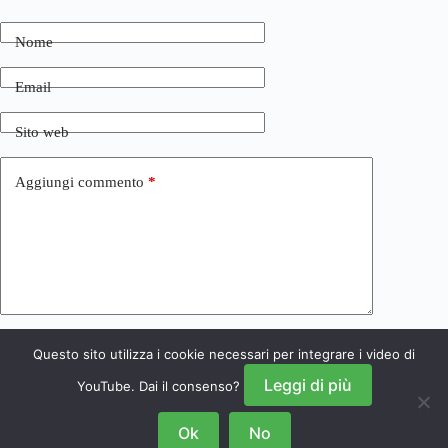
Nome
Email
Sito web
Aggiungi commento
*
Questo sito utilizza i cookie necessari per integrare i video di
Invia commento
Leggi di più
YouTube. Dai il consenso?
Ok
No