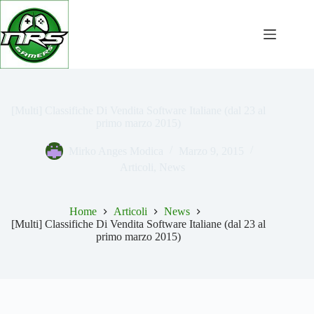
Salta
al
contenuto
[Multi] Classifiche Di Vendita Software Italiane (dal 23 al
primo marzo 2015)
Mirko Anges Modica
Marzo 9, 2015
Articoli
,
News
Home
Articoli
News
[Multi] Classifiche Di Vendita Software Italiane (dal 23 al
primo marzo 2015)