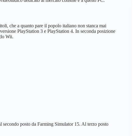
e videoludico dedicato al mercato console e a quello PC.
itoli, che a quanto pare il popolo italiano non stanca mai
n versione PlayStation 3 e PlayStation 4. In seconda posizione
do Wii.
al secondo posto da Farming Simulator 15. Al terzo posto