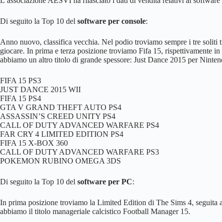
L’associazione AESVI ha rilasciato i dati di vendita relativi al softwar
Di seguito la Top 10 del
software per console
:
Anno nuovo, classifica vecchia. Nel podio troviamo sempre i tre soliti t
giocare. In prima e terza posizione troviamo Fifa 15, rispettivamente i
abbiamo un altro titolo di grande spessore: Just Dance 2015 per Ninten
FIFA 15 PS3
JUST DANCE 2015 WII
FIFA 15 PS4
GTA V GRAND THEFT AUTO PS4
ASSASSIN’S CREED UNITY PS4
CALL OF DUTY ADVANCED WARFARE PS4
FAR CRY 4 LIMITED EDITION PS4
FIFA 15 X-BOX 360
CALL OF DUTY ADVANCED WARFARE PS3
POKEMON RUBINO OMEGA 3DS
Di seguito la Top 10 del
software per PC
:
In prima posizione troviamo la Limited Edition di The Sims 4, seguita 
abbiamo il titolo manageriale calcistico Football Manager 15.