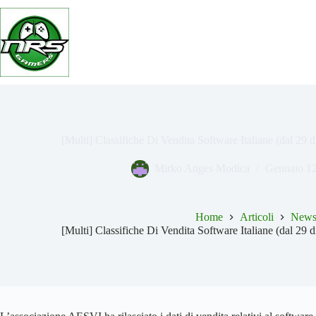
Salta
al
contenuto
[Multi] Classifiche Di Vendita Software Italiane (dal 29
Mirko Anges Modica
Gennaio 12
Home
Articoli
New
[Multi] Classifiche Di Vendita Software Italiane (dal 29