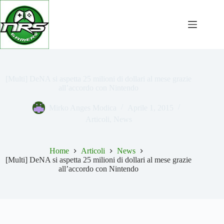
Salta
al
contenuto
[Multi] DeNA si aspetta 25 milioni di dollari al mese grazie
all’accordo con Nintendo
Mirko Anges Modica
Aprile 1, 2015
Articoli
,
News
Home
Articoli
News
[Multi] DeNA si aspetta 25 milioni di dollari al mese grazie
all’accordo con Nintendo