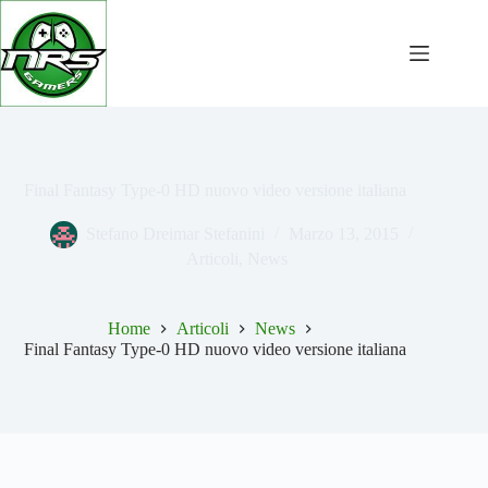
Salta
al
contenuto
Final Fantasy Type-0 HD nuovo video versione italiana
Stefano Dreimar Stefanini
Marzo 13, 2015
Articoli
,
News
Home
Articoli
News
Final Fantasy Type-0 HD nuovo video versione italiana