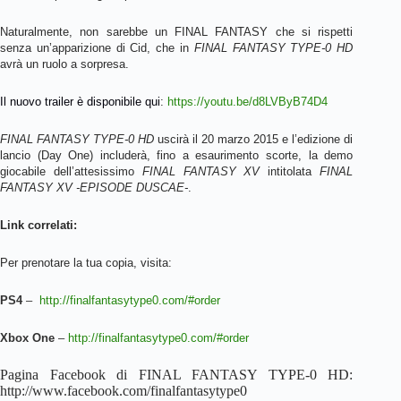
Naturalmente, non sarebbe un FINAL FANTASY che si rispetti
senza un’apparizione di Cid, che in
FINAL FANTASY TYPE-0 HD
avrà un ruolo a sorpresa.
Il nuovo trailer è disponibile qui
:
https://youtu.be/d8LVByB74D4
FINAL FANTASY TYPE-0 HD
uscirà il 20 marzo 2015 e l’edizione di
lancio (Day One) includerà, fino a esaurimento scorte, la demo
giocabile dell’attesissimo
FINAL FANTASY XV
intitolata
FINAL
FANTASY
XV -EPISODE DUSCAE-
.
Link correlati:
Per prenotare la tua copia, visita:
PS4
–
http://finalfantasytype0.com/#order
Xbox One
–
http://finalfantasytype0.com/#order
Pagina Facebook di FINAL FANTASY TYPE-0 HD:
http://www.facebook.com/finalfantasytype0