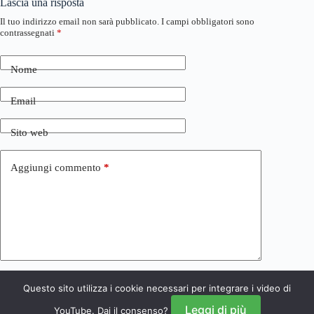
Lascia una risposta
Il tuo indirizzo email non sarà pubblicato.
I campi obbligatori sono
contrassegnati
*
Nome
Email
Sito web
Aggiungi commento
*
Questo sito utilizza i cookie necessari per integrare i video di
Invia commento
Leggi di più
YouTube. Dai il consenso?