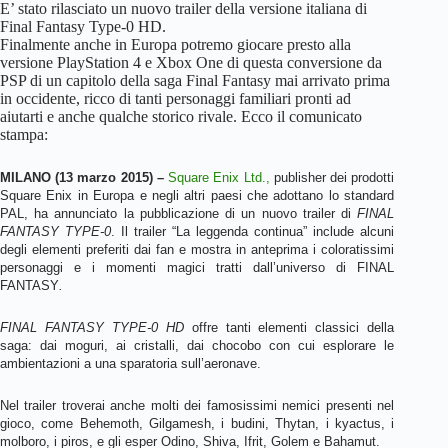
E’ stato rilasciato un nuovo trailer della versione italiana di
Final Fantasy Type-0 HD.
Finalmente anche in Europa potremo giocare presto alla
versione PlayStation 4 e Xbox One di questa conversione da
PSP di un capitolo della saga Final Fantasy mai arrivato prima
in occidente, ricco di tanti personaggi familiari pronti ad
aiutarti e anche qualche storico rivale. Ecco il comunicato
stampa:
MILANO (13 marzo 2015) –
Square Enix Ltd.,
publisher dei prodotti
Square Enix in Europa e negli altri paesi che adottano lo standard
PAL, ha annunciato la pubblicazione di un nuovo trailer di
FINAL
FANTASY TYPE-0
. Il trailer “La leggenda continua” include alcuni
degli elementi preferiti dai fan e mostra in anteprima i coloratissimi
personaggi e i momenti magici tratti dall’universo di FINAL
FANTASY
.
FINAL FANTASY TYPE-0 HD
offre tanti elementi classici della
saga: dai moguri, ai cristalli, dai chocobo con cui esplorare le
ambientazioni a una sparatoria sull’aeronave.
Nel trailer troverai anche molti dei famosissimi nemici presenti nel
gioco, come Behemoth, Gilgamesh, i budini, Thytan, i kyactus, i
molboro, i piros, e gli esper Odino, Shiva, Ifrit, Golem e Bahamut.