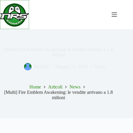
Salta
al
contenuto
[Multi] Fire Emblem Awakening: le vendite arrivano a 1.8
milioni
Mastelli
Maggio 22, 2015
News
Home
Articoli
News
[Multi] Fire Emblem Awakening: le vendite arrivano a 1.8
milioni