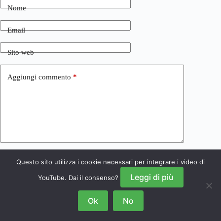
Nome
Email
Sito web
Aggiungi commento
*
Questo sito utilizza i cookie necessari per integrare i video di
Invia commento
Leggi di più
YouTube. Dai il consenso?
Ok
No
Copyright © 2026 NRSGamers