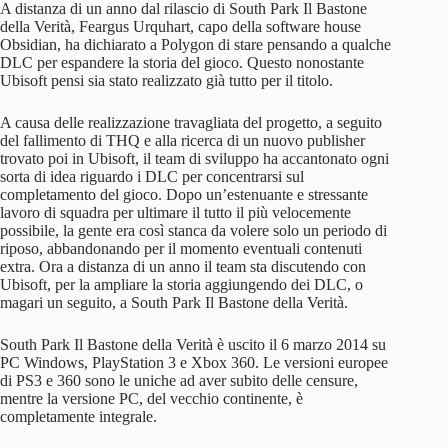
A distanza di un anno dal rilascio di South Park Il Bastone
della Verità, Feargus Urquhart, capo della software house
Obsidian, ha dichiarato a Polygon di stare pensando a qualche
DLC per espandere la storia del gioco. Questo nonostante
Ubisoft pensi sia stato realizzato già tutto per il titolo.
A causa delle realizzazione travagliata del progetto, a seguito
del fallimento di THQ e alla ricerca di un nuovo publisher
trovato poi in Ubisoft, il team di sviluppo ha accantonato ogni
sorta di idea riguardo i DLC per concentrarsi sul
completamento del gioco. Dopo un’estenuante e stressante
lavoro di squadra per ultimare il tutto il più velocemente
possibile, la gente era così stanca da volere solo un periodo di
riposo, abbandonando per il momento eventuali contenuti
extra. Ora a distanza di un anno il team sta discutendo con
Ubisoft, per la ampliare la storia aggiungendo dei DLC, o
magari un seguito, a South Park Il Bastone della Verità.
South Park Il Bastone della Verità è uscito il 6 marzo 2014 su
PC Windows, PlayStation 3 e Xbox 360. Le versioni europee
di PS3 e 360 sono le uniche ad aver subito delle censure,
mentre la versione PC, del vecchio continente, è
completamente integrale.