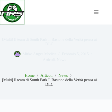
Salta
al
contenuto
[Multi] Il team di South Park Il Bastone della Verità pensa ai
DLC
Mirko Anges Modica
Febbraio 5, 2015
Articoli
,
News
Home
Articoli
News
[Multi] Il team di South Park Il Bastone della Verità pensa ai
DLC