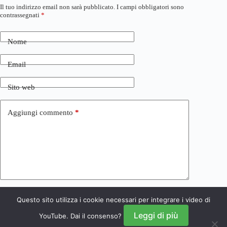
Il tuo indirizzo email non sarà pubblicato.
I campi obbligatori sono
contrassegnati
*
Nome
Email
Sito web
Aggiungi commento
*
Questo sito utilizza i cookie necessari per integrare i video di
Invia commento
Leggi di più
YouTube. Dai il consenso?