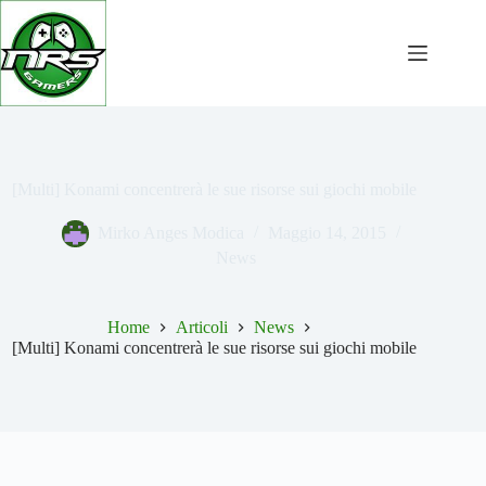
Salta
al
contenuto
[Multi] Konami concentrerà le sue risorse sui giochi mobile
Mirko Anges Modica
Maggio 14, 2015
News
Home
Articoli
News
[Multi] Konami concentrerà le sue risorse sui giochi mobile