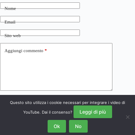
Nome
Email
Sito web
Aggiungi commento
*
Questo sito utilizza i cookie necessari per integrare i video di
Invia commento
Leggi di più
YouTube. Dai il consenso?
Ok
No