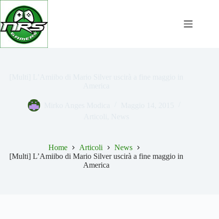
Salta
al
contenuto
[Multi] L’Amiibo di Mario Silver uscirà a fine maggio in
America
Mirko Anges Modica
Maggio 14, 2015
Articoli
,
News
Home
Articoli
News
[Multi] L’Amiibo di Mario Silver uscirà a fine maggio in
America