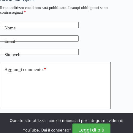
Il tuo indirizzo email non sarà pubblicato.
I campi obbligatori sono
contrassegnati
*
Nome
Email
Sito web
Aggiungi commento
*
Questo sito utilizza i cookie necessari per integrare i video di
Invia commento
Leggi di più
YouTube. Dai il consenso?