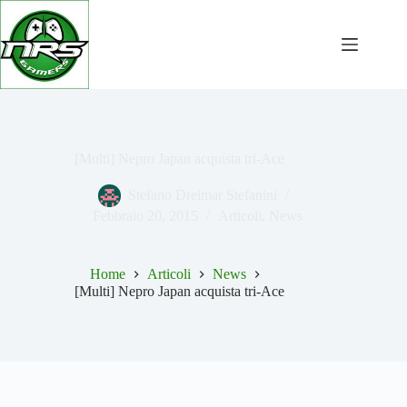
Salta
al
contenuto
[Multi] Nepro Japan acquista tri-Ace
Stefano Dreimar Stefanini
Febbraio 20, 2015
Articoli
,
News
Home
Articoli
News
[Multi] Nepro Japan acquista tri-Ace